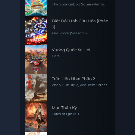
The SpongeBob SquarePants
Movie
Biệt Đội Lính Cứu Hỏa (Phần
3)
Fire Force (Season 3)
Vương Quốc Xe Hơi
Cars
Trấn Hồn Nhai Phần 2
Zhen Hun Jie 2, Requiem Street
2, Zhen Hun Jie: Bei Luo Shi Men
Pian
Mục Thần Ký
Tales of Qin Mu