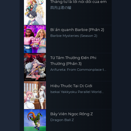
Tháng tư là lời nói dối của em
四月は君の嘘
Bí ẩn quanh Barbie (Phần 2)
Barbie Mysteries (Season 2)
Từ Tầm Thường Đến Phi
Thường (Phần 3)
Arifureta: From Commonplace to
World's Strongest (Season 3)
Hiệu Thuốc Tại Dị Giới
Isekai Yakkyoku Parallel World
Pharmacy
Bảy Viên Ngọc Rồng Z
Dragon Ball Z