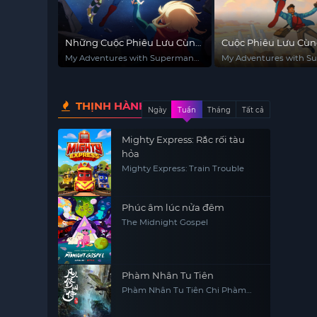
Những Cuộc Phiêu Lưu Cùng
Cuộc Phiêu Lưu Cùn
Superman (Phần 2)
Superman
My Adventures with Superman
My Adventures with S
(Season 2)
THỊNH HÀNH
Ngày
Tuần
Tháng
Tất cả
Mighty Express: Rắc rối tàu
hỏa
Mighty Express: Train Trouble
Phúc âm lúc nửa đêm
The Midnight Gospel
Phàm Nhân Tu Tiên
Phàm Nhân Tu Tiên Chi Phàm
Nhân Phong Khởi Thiên Nam,
Fan Ren Xiu Xian Zhuan