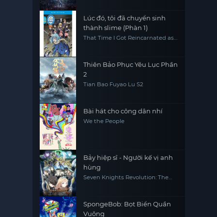
Lúc đó, tôi đã chuyển sinh
thành slime (Phàn 1)
That Time I Got Reincarnated as
a Slime (Season 1)
Thiên Bảo Phục Yêu Lục Phần
2
Tian Bao Fuyao Lu S2
Bài hát cho công dân nhí
We the People
Bảy hiệp sĩ - Người kế vị anh
hùng
Seven Knights Revolution: The
Hero's Successor, Seven Knights
Revolution -Eiyuu no Keishousha
SpongeBob: Bọt Biển Quần
Vuông