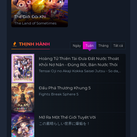
Thế Giới Đôi Khi
The Land of Sometimes
THỊNH HÀNH
Ngày
Tuần
Tháng
Tất cả
Hoàng Tử Thiên Tài Đưa Đất Nước Thoát
Khỏi Nợ Nần - Đúng Rồi, Bán Nước Thôi
Tensai Oji no Akaji Kokka Saisei Jutsu - So da,
Baikoku Shiyo, The Genius Prince's Guide to
Raising a Nation Out of Debt, The Genius
Prince's Guide to Raising a Nation Out of
Debt (Hey, How About Treason?)
Đấu Phá Thương Khung 5
Fights Break Sphere 5
Mở Ra Một Thế Giới Tuyệt Vời
この素晴らしい世界に爆焔を！