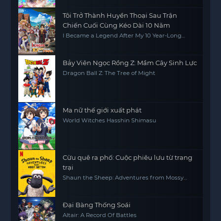
Tôi Trở Thành Huyền Thoại Sau Trận
Chiến Cuối Cùng Kéo Dài 10 Năm
I Became a Legend After My 10 Year-Long
Last Stand
Bảy Viên Ngọc Rồng Z: Mầm Cây Sinh Lực
Dragon Ball Z: The Tree of Might
Ma nữ thế giới xuất phát
World Witches Hasshin Shimasu
Cừu quê ra phố: Cuộc phiêu lưu từ trang
trại
Shaun the Sheep: Adventures from Mossy
Bottom
Đại Bàng Thống Soái
Altair: A Record Of Battles