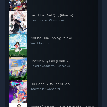
Lam Hỏa Diệt Quỷ (Phần 4)
Blue Exorcist (Season 4)
Những Đứa Con Người Sói
Wolf Children
Học viện Kỳ Lân (Phần 3)
Unicorn Academy (Season 3)
Du Hành Giữa Các Vì Sao
Interstellar Wanderer
Thám tử đại gia - Số dư tài khoản: Vô hạn