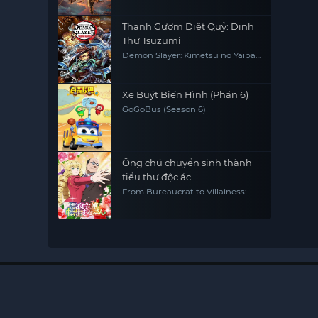
Thanh Gươm Diệt Quỷ: Dinh
Thự Tsuzumi
Demon Slayer: Kimetsu no Yaiba
Tsuzumi Mansion Arc
Xe Buýt Biến Hình (Phần 6)
GoGoBus (Season 6)
Ông chú chuyển sinh thành
tiểu thư độc ác
From Bureaucrat to Villainess:
Dad's Been Reincarnated!