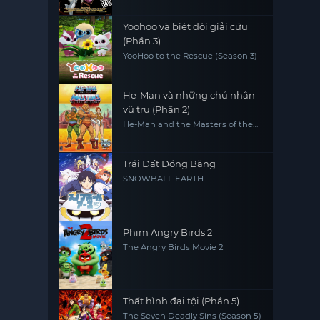
Yoohoo và biệt đội giải cứu
(Phần 3)
YooHoo to the Rescue (Season 3)
He-Man và những chủ nhân
vũ trụ (Phần 2)
He-Man and the Masters of the
Universe (Season 2)
Trái Đất Đóng Băng
SNOWBALL EARTH
Phim Angry Birds 2
The Angry Birds Movie 2
Thất hình đại tội (Phần 5)
The Seven Deadly Sins (Season 5)