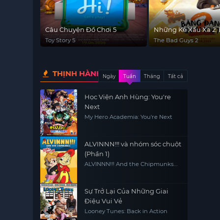
Câu Chuyện Đồ Chơi 5
Những Kẻ Xấu Xa 2:
Đảng Quái Kiệt
Toy Story 5
The Bad Guys 2
THỊNH HÀNH
Ngày
Tuần
Tháng
Tất cả
Học Viện Anh Hùng: You're
Next
My Hero Academia: You're Next
ALVINNN!!! và nhóm sóc chuột
(Phần 1)
ALVINNN!!! And the Chipmunks
(Season 1)
Sự Trở Lại Của Những Giai
Điệu Vui Vẻ
Looney Tunes: Back in Action