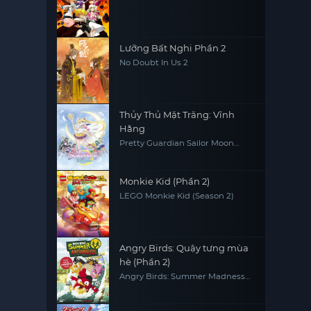
Lưỡng Bất Nghi Phần 2
No Doubt In Us 2
Thủy Thủ Mặt Trăng: Vĩnh
Hằng
Pretty Guardian Sailor Moon
Eternal The MOVIE Part 2
Monkie Kid (Phần 2)
LEGO Monkie Kid (Season 2)
Angry Birds: Quậy tưng mùa
hè (Phần 2)
Angry Birds: Summer Madness
(Season 2)