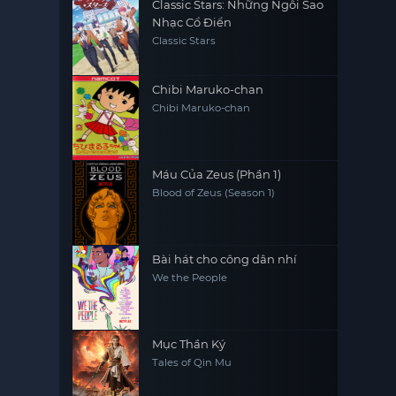
Classic Stars: Những Ngôi Sao
Nhạc Cổ Điển
Classic Stars
Chibi Maruko-chan
Chibi Maruko-chan
Máu Của Zeus (Phần 1)
Blood of Zeus (Season 1)
Bài hát cho công dân nhí
We the People
Mục Thần Ký
Tales of Qin Mu