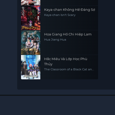
Kaya-chan Không Hề Đáng Sợ
Kaya-chan Isn't Scary
Họa Giang Hồ Chi Hiệp Lam
Hua Jiang Hua
Hắc Miêu Và Lớp Học Phù
Thủy
The Classroom of a Black Cat and
a Witch