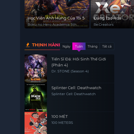
Học Viện Anh Hùng Của Tôi 5
Đấng Tạo Hóa
Boku no Hero Academia 5th
Re:Creators
Season
THỊNH HÀNH
Ngày
Tuần
Tháng
Tất cả
Tiến Sĩ Đá: Hồi Sinh Thế Giới
(Phần 4)
Dr. STONE (Season 4)
Splinter Cell: Deathwatch
Splinter Cell: Deathwatch
100 MÉT
100 METERS