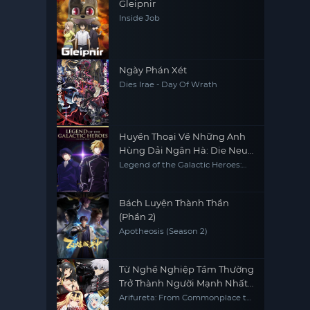
Gleipnir
Inside Job
Ngày Phán Xét
Dies Irae - Day Of Wrath
Huyền Thoại Về Những Anh
Hùng Dải Ngân Hà: Die Neue
These - Âm Mưu
Legend of the Galactic Heroes:
Die Neue This Season 4
Bách Luyện Thành Thần
(Phần 2)
Apotheosis (Season 2)
Từ Nghề Nghiệp Tầm Thường
Trở Thành Người Mạnh Nhất
Thế Giới - Phần 1
Arifureta: From Commonplace to
World's Strongest S1