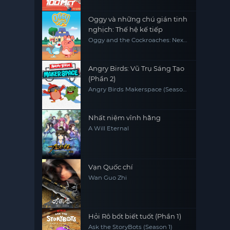
Oggy và những chú gián tinh
nghịch: Thế hệ kế tiếp
Oggy and the Cockroaches: Next
Generation
Angry Birds: Vũ Trụ Sáng Tạo
(Phần 2)
Angry Birds Makerspace (Season
2)
Nhất niệm vĩnh hằng
A Will Eternal
Vạn Quốc chí
Wan Guo Zhi
Hỏi Rô bốt biết tuốt (Phần 1)
Ask the StoryBots (Season 1)