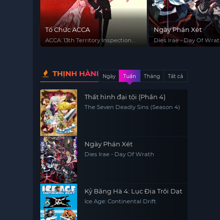
Tổ Chức ACCA
Ngày Phán Xét
ACCA: 13th Territory Inspection
Dies Irae - Day Of Wra
Department
THỊNH HÀNH
Ngày
Tuần
Tháng
Tất cả
Thất hình đại tội (Phần 4)
The Seven Deadly Sins (Season 4)
Ngày Phán Xét
Dies Irae - Day Of Wrath
Kỷ Băng Hà 4: Lục Địa Trôi Dạt
Ice Age: Continental Drift