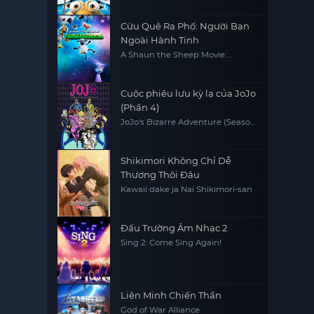
Cừu Quê Ra Phố: Người Bạn
Ngoài Hành Tinh
A Shaun the Sheep Movie:
Farmageddon
Cuộc phiêu lưu kỳ lạ của JoJo
(Phần 4)
JoJo's Bizarre Adventure (Season
4)
Shikimori Không Chỉ Dễ
Thương Thôi Đâu
Kawaii dake ja Nai Shikimori-san
Đấu Trường Âm Nhạc 2
Sing 2: Come Sing Again!
Liên Minh Chiến Thần
God of War Alliance