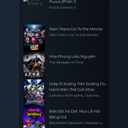
Pucca (Phần 1)
Pucca (Season 1)
Teen Titans Go! To the Movies
Teen Titans Go! To the Movies
Hỏa Phụng Liêu Nguyên
The Ravages of Time
Hiệp Sĩ Xương Trên Đường Du
Hành Đến Thế Giới Khác
Gaikotsu Kishi-sama, Tadaima
Isekai e Odekakechuu, Skeleton
Knight in Another World
Biệt Đội Xe Dơi: Mùa Lễ Hội
Băng Giá
Batwheels (Specials): Holidays on
ice