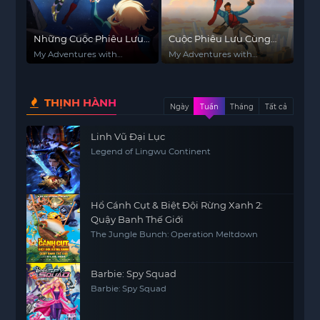
Những Cuộc Phiêu Lưu
Cuộc Phiêu Lưu Cùng
Cùng Superman (Phần
Superman
My Adventures with
My Adventures with
2)
Superman (Season 2)
Superman
THỊNH HÀNH
Ngày
Tuần
Tháng
Tất cả
Linh Vũ Đại Lục
Legend of Lingwu Continent
Hổ Cánh Cụt & Biệt Đội Rừng Xanh 2:
Quậy Banh Thế Giới
The Jungle Bunch: Operation Meltdown
Barbie: Spy Squad
Barbie: Spy Squad