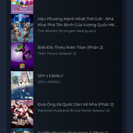
Hậu Phương Mạnh Nhất Thế Giới - Nhà
Khai Phá Tân Binh Của Vương Quốc Mê
Cung
The World's Strongest Rearguard
Biệt Đội Thiếu Niên Titan (Phần 2)
Teen Titans (Season 2)
SPY x FAMILY
SPY x FAMILY
Đưa Ông Xã Quốc Dân Về Nhà (Phần 2)
National Husband Bring Home (Season 2)
Sự trỗi dậy của khiên hiệp sĩ (Phần 1)