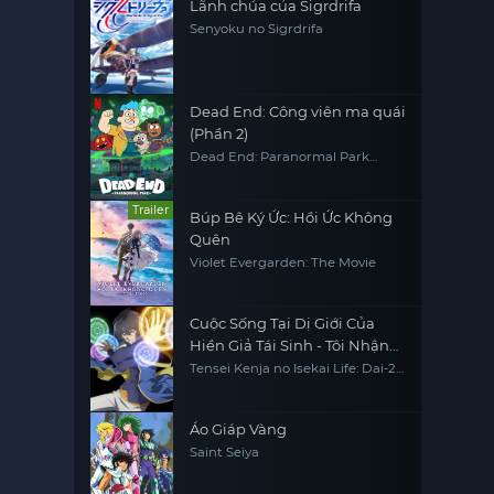
Lãnh chúa của Sigrdrifa
Senyoku no Sigrdrifa
Dead End: Công viên ma quái
(Phần 2)
Dead End: Paranormal Park
(Season 2)
Trailer
Búp Bê Ký Ức: Hồi Ức Không
Quên
Violet Evergarden: The Movie
Cuộc Sống Tại Dị Giới Của
Hiền Giả Tái Sinh - Tôi Nhận
Được Chức Nghiệp Thứ Hai,
Tensei Kenja no Isekai Life: Dai-2
no Shokugyou wo Ete Sekai
Và Đã Trở Thành Người Mạnh
Saikyou ni Narimashita My Isekai
Nhất Thế Giới
Life: I Gained a Second Character
Class and Became the Strongest
Áo Giáp Vàng
Sage in the World
Saint Seiya