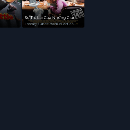
Sự Trở Lại Của Những Giai
Điệu Vui Vẻ
Looney Tunes: Back in Action