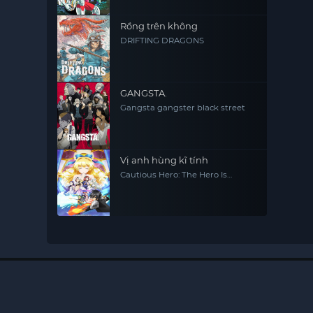
Rồng trên không
DRIFTING DRAGONS
GANGSTA.
Gangsta gangster black street
Vị anh hùng kĩ tính
Cautious Hero: The Hero Is
Overpowered but Overly
Cautious