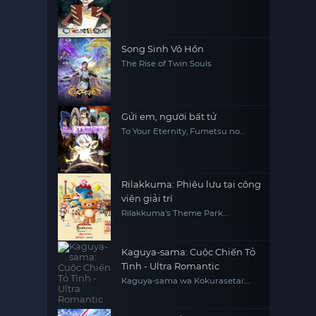
Song Sinh Võ Hồn
The Rise of Twin Souls
Gửi em, người bất tử
To Your Eternity, Fumetsu no
Anata e
Rilakkuma: Phiêu lưu tại công
viên giải trí
Rilakkuma's Theme Park
Adventure
Kaguya-sama: Cuộc Chiến Tỏ
Tình - Ultra Romantic
Kaguya-sama wa Kokurasetai:
Tensai-tachi no Ren'ai Zunousen -
Ultra Romantic