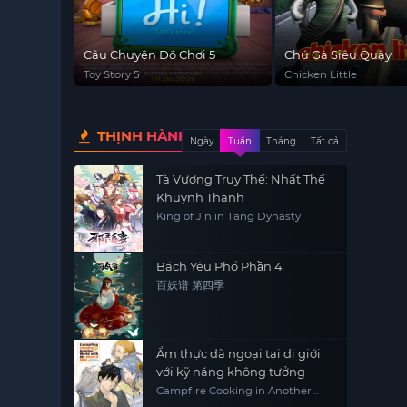
Câu Chuyện Đồ Chơi 5
Chú Gà Siêu Quậy
Toy Story 5
Chicken Little
THỊNH HÀNH
Ngày
Tuần
Tháng
Tất cả
Tà Vương Truy Thế: Nhất Thế
Khuynh Thành
King of Jin in Tang Dynasty
Bách Yêu Phổ Phần 4
百妖谱 第四季
Ẩm thực dã ngoại tại dị giới
với kỹ năng không tưởng
Campfire Cooking in Another
World with My Absurd Skill