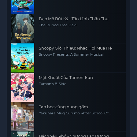
Đạo Mộ Bút Ký - Tần Lĩnh Thần Thụ
The Buried Tree Devil
Snoopy Giới Thiệu: Nhạc Hội Mùa Hè
Snoopy Presents: A Summer Musical
Mặt Khuất Của Tamon-kun
Tamon's B-Side
Tan học cùng nung gốm
Yakunara Mug Cup mo -After School Of
YAKUMO-
Bách Yêu Phổ - Chương Lạc Dương