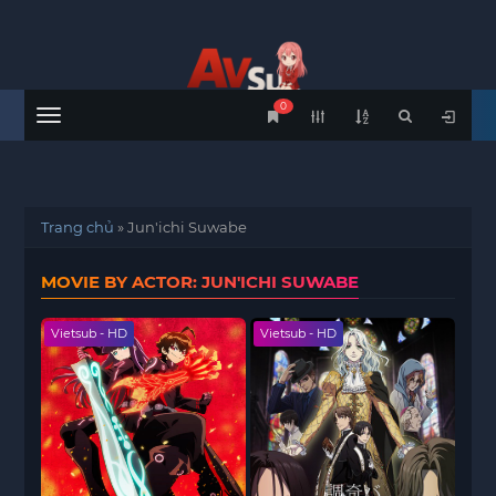
0
Menu
Trang chủ
»
Jun'ichi Suwabe
MOVIE BY ACTOR: JUN'ICHI SUWABE
Vietsub - HD
Vietsub - HD