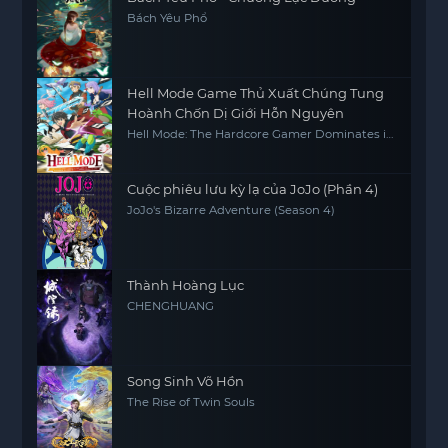
Bách Yêu Phổ
Hell Mode Game Thủ Xuất Chúng Tung
Hoành Chốn Dị Giới Hỗn Nguyên
Hell Mode: The Hardcore Gamer Dominates in
Another World with Garbage Balancing
Cuộc phiêu lưu kỳ lạ của JoJo (Phần 4)
JoJo's Bizarre Adventure (Season 4)
Thành Hoàng Lục
CHENGHUANG
Song Sinh Võ Hồn
The Rise of Twin Souls