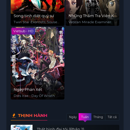
Song tinh diệt quỷ sư
Những Thẩm Tra Viên Kỳ
Tích
Twin Star Exorcists, Sousei
Vatican Miracle Examiner
no Onmyouji
Vietsub - HD
Ngày Phán Xét
Dies Irae - Day Of Wrath
THỊNH HÀNH
Ngày
Tuần
Tháng
Tất cả
Thất hình đại tội (Phần 2)