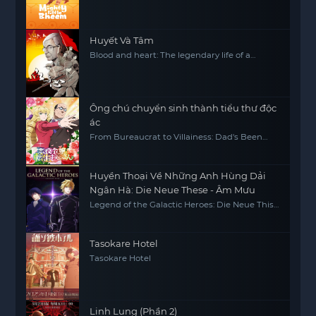
Huyết Và Tâm
Blood and heart: The legendary life of a
Japanese youth in China
Ông chú chuyển sinh thành tiểu thư độc
ác
From Bureaucrat to Villainess: Dad's Been
Reincarnated!
Huyền Thoại Về Những Anh Hùng Dải
Ngân Hà: Die Neue These - Âm Mưu
Legend of the Galactic Heroes: Die Neue This
Season 4
Tasokare Hotel
Tasokare Hotel
Linh Lung (Phần 2)