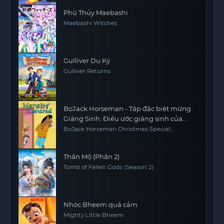
Phù Thủy Maebashi
Maebashi Witches
Gulliver Du Ký
Gulliver Returns
BoJack Horseman - Tập đặc biệt mừng
Giáng Sinh: Điều ước giáng sinh của
Sabrina
BoJack Horseman Christmas Special:
Sabrina's Christmas Wish
Thần Mộ (Phần 2)
Tomb of Fallen Gods (Season 2)
Nhóc Bheem quả cảm
Mighty Little Bheem