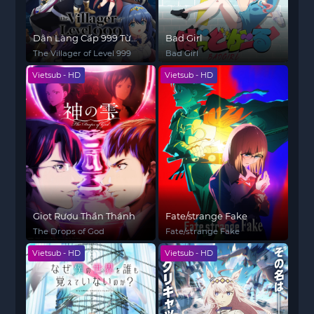
Dân Làng Cấp 999 Từ
Bad Girl
Làng Quê
The Villager of Level 999
Bad Girl
Vietsub - HD
Vietsub - HD
Giọt Rượu Thần Thánh
Fate/strange Fake
The Drops of God
Fate/strange Fake
Vietsub - HD
Vietsub - HD