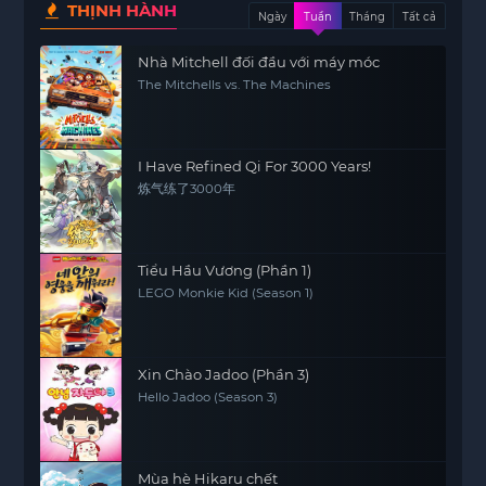
THỊNH HÀNH
Ngày
Tuần
Tháng
Tất cả
Nhà Mitchell đối đầu với máy móc
The Mitchells vs. The Machines
I Have Refined Qi For 3000 Years!
炼气练了3000年
Tiểu Hầu Vương (Phần 1)
LEGO Monkie Kid (Season 1)
Xin Chào Jadoo (Phần 3)
Hello Jadoo (Season 3)
Mùa hè Hikaru chết