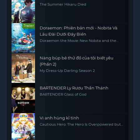
The Summer Hikaru Died
Trailer
Doraemon: Phiên bản mới - Nobita Và
Lâu Đài Dưới Đáy Biển
Doraemon the Movie: New Nobita and the
Castle of the Undersea Devil
Nàng búp bê thử đồ của tôi biết yêu
(Phần 2)
My Dress-Up Darling Season 2
BARTENDER Ly Rượu Thần Thánh
BARTENDER Glass of God
Vị anh hùng kĩ tính
Cautious Hero: The Hero Is Overpowered but
Overly Cautious