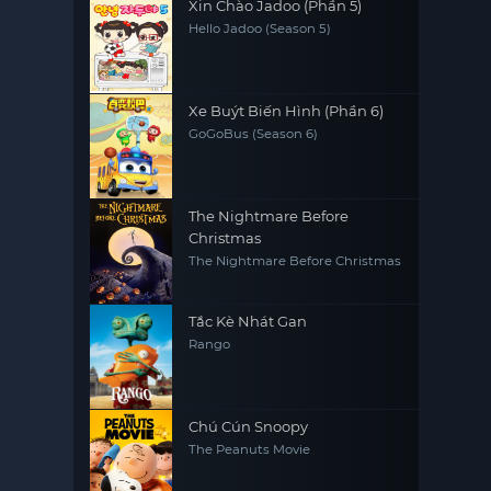
Xin Chào Jadoo (Phần 5)
Hello Jadoo (Season 5)
Xe Buýt Biến Hình (Phần 6)
GoGoBus (Season 6)
The Nightmare Before
Christmas
The Nightmare Before Christmas
Tắc Kè Nhát Gan
Rango
Chú Cún Snoopy
The Peanuts Movie