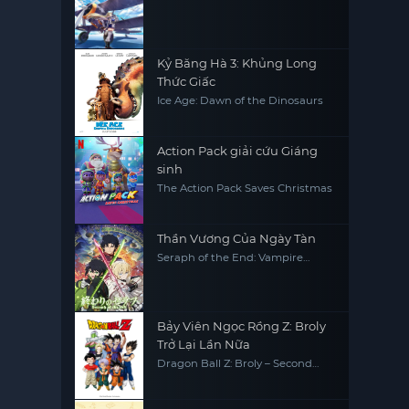
Kỷ Băng Hà 3: Khủng Long
Thức Giấc
Ice Age: Dawn of the Dinosaurs
Action Pack giải cứu Giáng
sinh
The Action Pack Saves Christmas
Thần Vương Của Ngày Tàn
Seraph of the End: Vampire
Reign
Bảy Viên Ngọc Rồng Z: Broly
Trở Lại Lần Nữa
Dragon Ball Z: Broly – Second
Coming