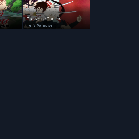
Địa Ngục Cực Lạc
Hell's Paradise