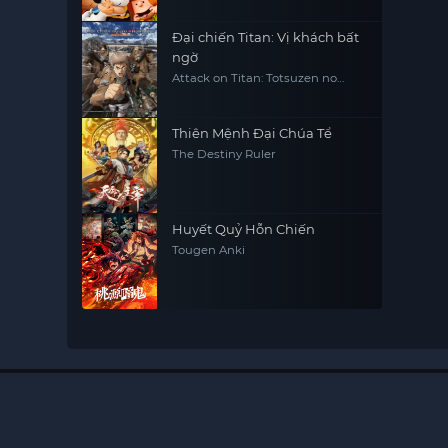
Đại chiến Titan: Vị khách bất
ngờ
Attack on Titan: Totsuzen no
Raihousha, Attack on Titan: The
Sudden Visitor
Thiên Mệnh Đại Chúa Tể
The Destiny Ruler
Huyết Quỷ Hỗn Chiến
Tougen Anki