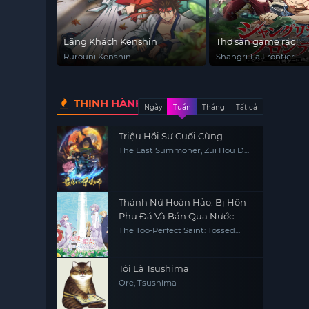
Lãng Khách Kenshin
Thợ săn game rác
Rurouni Kenshin
Shangri-La Frontier
THỊNH HÀNH
Ngày
Tuần
Tháng
Tất cả
Triệu Hồi Sư Cuối Cùng
The Last Summoner, Zui Hou De
Zhao Huan Shi
Thánh Nữ Hoàn Hảo: Bị Hôn
Phu Đá Và Bán Qua Nước
Khác
The Too-Perfect Saint: Tossed
Aside by My Fiancé and Sold to
Another Kingdom
Tôi Là Tsushima
Ore, Tsushima