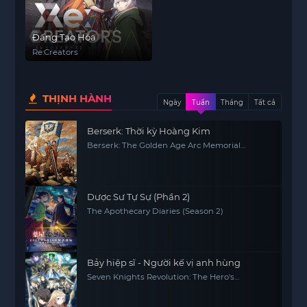
Đấng Tạo Hóa
Re:Creators
THỊNH HÀNH
Ngày
Tuần
Tháng
Tất cả
Berserk: Thời kỳ Hoàng Kim
Berserk: The Golden Age Arc Memorial
Edition
Dược Sư Tự Sự (Phần 2)
The Apothecary Diaries (Season 2)
Bảy hiệp sĩ - Người kế vị anh hùng
Seven Knights Revolution: The Hero's
Successor, Seven Knights Revolution -Eiyuu
no Keishousha