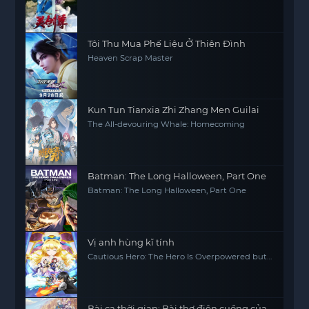
Tôi Thu Mua Phế Liệu Ở Thiên Đình
Heaven Scrap Master
Kun Tun Tianxia Zhi Zhang Men Guilai
The All-devouring Whale: Homecoming
Batman: The Long Halloween, Part One
Batman: The Long Halloween, Part One
Vị anh hùng kĩ tính
Cautious Hero: The Hero Is Overpowered but
Overly Cautious
Bài ca thời gian: Bài thơ điên cuồng của