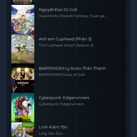
Nguyệt Đạo Dị Giới
Tsukimichi: Moonlit Fantasy, Tsuki ga
Michibiku Isekai Dochu
Anh em Cuphead (Phần 3)
The Cuphead Show! (Season 3)
BARTENDER Ly Rượu Thần Thánh
BARTENDER Glass of God
Cyberpunk: Edgerunners
Cyberpunk: Edgerunners
Trailer
Linh Kiếm Tôn
Ling Jian Zun