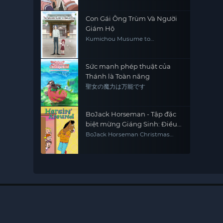
Con Gái Ông Trùm Và Người
Giám Hộ
Kumichou Musume to
Sewagakari The Yakuza's Guide
to Babysitting
Sức mạnh phép thuật của
Thánh là Toàn năng
聖女の魔力は万能です
BoJack Horseman - Tập đặc
biệt mừng Giáng Sinh: Điều
ước giáng sinh của Sabrina
BoJack Horseman Christmas
Special: Sabrina's Christmas Wish