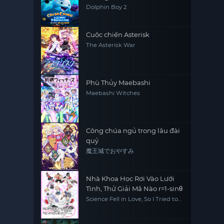
Dolphin Boy 2
Cuộc chiến Asterisk
The Asterisk War
Phù Thủy Maebashi
Maebashi Witches
Công chúa ngủ trong lâu đài
quỷ
魔王城でおやすみ
Nhà Khoa Học Rơi Vào Lưới
Tình, Thử Giải Mã Nào r=1-sinθ
Science Fell in Love, So I Tried to
Prove It r=1-sinθ