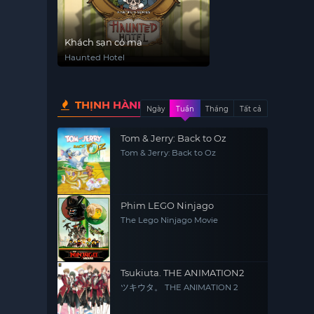
Khách sạn có ma
Haunted Hotel
THỊNH HÀNH
Ngày
Tuần
Tháng
Tất cả
Tom & Jerry: Back to Oz
Tom & Jerry: Back to Oz
Phim LEGO Ninjago
The Lego Ninjago Movie
Tsukiuta. THE ANIMATION2
ツキウタ。 THE ANIMATION 2