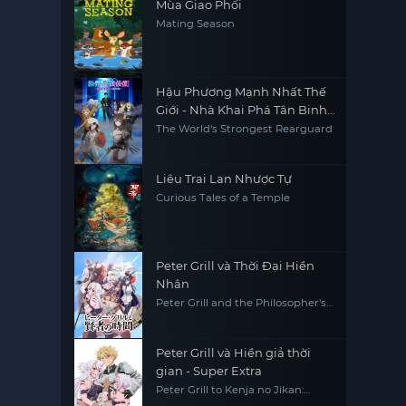
Mùa Giao Phối
Mating Season
Hậu Phương Mạnh Nhất Thế
Giới - Nhà Khai Phá Tân Binh
Của Vương Quốc Mê Cung
The World's Strongest Rearguard
Liêu Trai Lan Nhược Tự
Curious Tales of a Temple
Peter Grill và Thời Đại Hiền
Nhân
Peter Grill and the Philosopher's
Time
Peter Grill và Hiền giả thời
gian - Super Extra
Peter Grill to Kenja no Jikan:
Super Extra