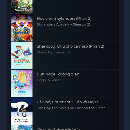
Học viện Skylanders (Phần 2)
Skylanders Academy (Season 2)
Sharkdog: Chú chó cá mập (Phần 2)
Sharkdog (Season 2)
Cún ngoài không gian
Dogs in Space
Cậu bé, Chuột chũi, Cáo và Ngựa
The Boy, the Mole, the Fox and the Horse
Tàu Hỏa Titipo (Phần 1)