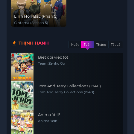
Linh Hồn Bạc (Phần 5)
Gintama (Season 5)
THỊNH HÀNH
Ngày
Tuần
Tháng
Tất cả
Biệt đội việc tốt
Team Zenko Go
Tom And Jerry Collections (1940)
Tom And Jerry Collections (1940)
Anima Yell!
Anima Yell!