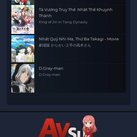
Tà Vương Truy Thế: Nhất Thế Khuynh
Thành
King of Jin in Tang Dynasty
Nhất Quỷ Nhì Ma, Thứ Ba Takagi - Movie
劇場版 からかい上手の高木さん
D.Gray-man
D.Gray-man