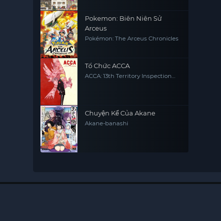
Pokemon: Biên Niên Sử
Arceus
Pokémon: The Arceus Chronicles
Tổ Chức ACCA
ACCA: 13th Territory Inspection
Department
Chuyện Kể Của Akane
Akane-banashi