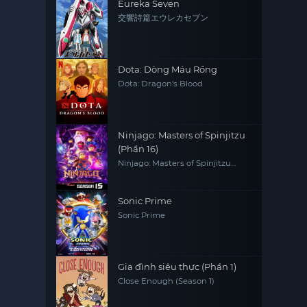
Eureka Seven
交響詩篇エウレカセブン
Dota: Dòng Máu Rồng
Dota: Dragon's Blood
Ninjago: Masters of Spinjitzu
(Phần 16)
Ninjago: Masters of Spinjitzu
(Season 16)
Sonic Prime
Sonic Prime
Gia đình siêu thực (Phần 1)
Close Enough (Season 1)