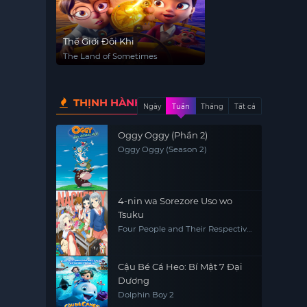
Thế Giới Đôi Khi
The Land of Sometimes
THỊNH HÀNH
Ngày
Tuần
Tháng
Tất cả
Oggy Oggy (Phần 2)
Oggy Oggy (Season 2)
4-nin wa Sorezore Uso wo
Tsuku
Four People and Their Respective
Lies
Cậu Bé Cá Heo: Bí Mật 7 Đại
Dương
Dolphin Boy 2