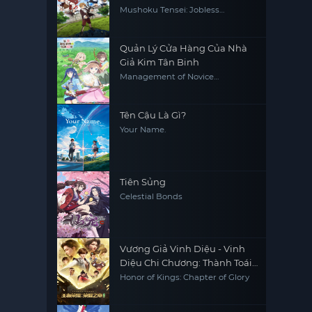
Mushoku Tensei: Jobless
Reincarnation
Quản Lý Cửa Hàng Của Nhà
Giả Kim Tân Binh
Management of Novice
Alchemist
Tên Cậu Là Gì?
Your Name.
Tiên Sủng
Celestial Bonds
Vương Giả Vinh Diệu - Vinh
Diệu Chi Chương: Thành Toái
Nguyệt
Honor of Kings: Chapter of Glory