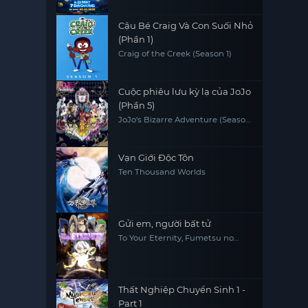
Cậu Bé Craig Và Con Suối Nhỏ
(Phần 1)
Craig of the Creek (Season 1)
Cuộc phiêu lưu kỳ lạ của JoJo
(Phần 5)
JoJo's Bizarre Adventure (Season
5)
Vạn Giới Độc Tôn
Ten Thousand Worlds
Gửi em, người bất tử
To Your Eternity, Fumetsu no
Anata e
Thất Nghiệp Chuyển Sinh 1 -
Part 1