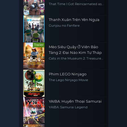
That Time I Got Reincarnated as
a Slime (Season 2)
Thanh Xuân Trên Yên Ngựa
Gunjou no Fanfare
Trailer
Mèo Siêu Quậy Ở Viện Bảo
Tàng 2: Đại Náo Kim Tự Tháp
Cats in the Museum 2: Treasures
of Egypt
Phim LEGO Ninjago
The Lego Ninjago Movie
YAIBA: Huyền Thoại Samurai
YAIBA: Samurai Legend