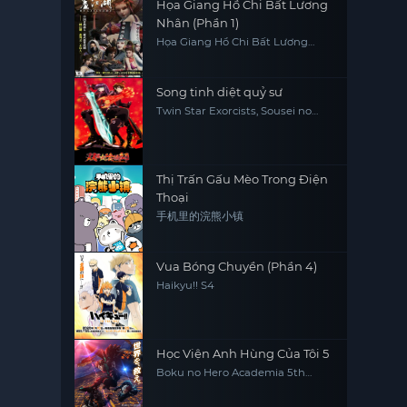
Họa Giang Hồ Chi Bất Lương
Nhân (Phần 1)
Họa Giang Hồ Chi Bất Lương
Nhân (Phần 1)
Song tinh diệt quỷ sư
Twin Star Exorcists, Sousei no
Onmyouji
Thị Trấn Gấu Mèo Trong Điện
Thoại
手机里的浣熊小镇
Vua Bóng Chuyền (Phần 4)
Haikyu!! S4
Học Viện Anh Hùng Của Tôi 5
Boku no Hero Academia 5th
Season