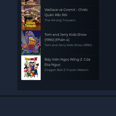
Wallace và Gromit - Chiếc
Quần Rắc Rối
The Wrong Trousers
Tom and Jerry Kids Show
(1990) (Phần 4)
Tom and Jerry Kids Show (1990)
(Season 4)
Bảy Viên Ngọc Rồng Z: Cửa
Địa Ngục
Dragon Ball Z: Fusion Reborn