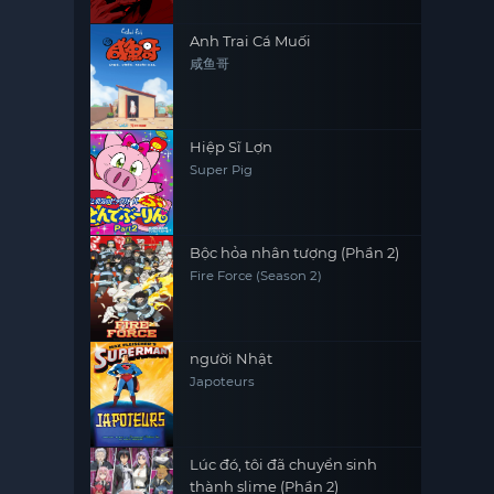
Anh Trai Cá Muối
咸鱼哥
Hiệp Sĩ Lợn
Super Pig
Bộc hỏa nhân tượng (Phần 2)
Fire Force (Season 2)
người Nhật
Japoteurs
Lúc đó, tôi đã chuyển sinh
thành slime (Phần 2)