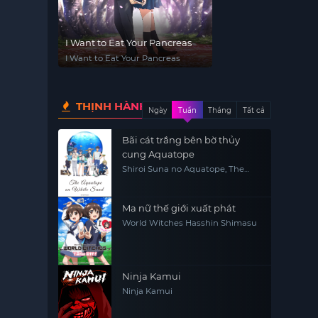
I Want to Eat Your Pancreas
I Want to Eat Your Pancreas
THỊNH HÀNH
Ngày
Tuần
Tháng
Tất cả
Bãi cát trắng bên bờ thủy
cung Aquatope
Shiroi Suna no Aquatope, The
aquatope on white sand
Ma nữ thế giới xuất phát
World Witches Hasshin Shimasu
Ninja Kamui
Ninja Kamui