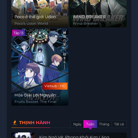
Poco ở thế giới Udon
WIND BREAKER
Poco's Udon World
Wind Breaker
Tập 13
Vietsub - HD
Hóa Giải Lời Nguyền:
Mùa Cuối
Fruits Basket: The Final
THỊNH HÀNH
Ngày
Tuần
Tháng
Tất cả
Kim Ngô Vệ: Phong Khởi Kim Lăng