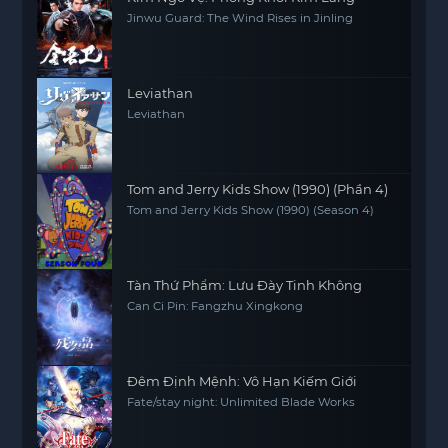
Jinwu Guard: The Wind Rises in Jinling
Leviathan
Leviathan
Tom and Jerry Kids Show (1990) (Phần 4)
Tom and Jerry Kids Show (1990) (Season 4)
Tàn Thứ Phẩm: Lưu Đày Tinh Không
Can Ci Pin: Fangzhu Xingkong
Đêm Định Mệnh: Vô Hạn Kiếm Giới
Fate/stay night: Unlimited Blade Works