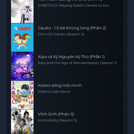
SHIBOYUGI: Playing Death Games to Put
Food on the Table
Gauko - Cô bé khủng long (Phần 2)
Dino Girl Gauko (Season 2)
Kipo và Kỷ Nguyên Kỳ Thú (Phần 1)
Kipo and the Age of Wonderbeasts (Season 1)
Kotaro sống một mình
Kotaro Lives Alone
Vĩnh Sinh (Phần 5)
Immortality (Season 5)