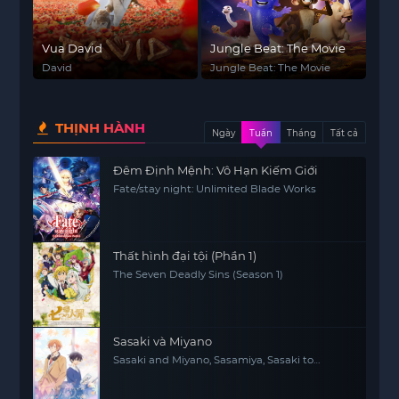
Vua David
Jungle Beat: The Movie
David
Jungle Beat: The Movie
THỊNH HÀNH
Ngày
Tuần
Tháng
Tất cả
Đêm Định Mệnh: Vô Hạn Kiếm Giới
Fate/stay night: Unlimited Blade Works
Thất hình đại tội (Phần 1)
The Seven Deadly Sins (Season 1)
Sasaki và Miyano
Sasaki and Miyano, Sasamiya, Sasaki to
Miyano