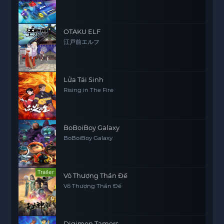
OTAKU ELF
江戸前エルフ
Lửa Tái Sinh
Rising in The Fire
BoBoiBoy Galaxy
BoBoiBoy Galaxy
Trailer
Vô Thượng Thần Đế
Vô Thượng Thần Đế
Digimon Tamers