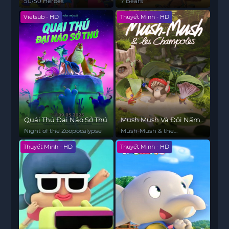
Hùng
50/50 Heroes
7 Bears
Vietsub - HD
Thuyết Minh - HD
Quái Thú Đại Náo Sở Thú
Mush Mush Và Đội Nấm
Tài Năng
Night of the Zoopocalypse
Mush-Mush & the
Mushables
Thuyết Minh - HD
Thuyết Minh - HD