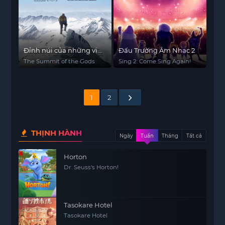
Đỉnh núi của những vị
Đấu Trường Âm Nhạc 2
thần
The Summit of the Gods
Sing 2: Come Sing Again!
1
2
THỊNH HÀNH
Ngày
Tuần
Tháng
Tất cả
Horton
Dr. Seuss's Horton!
Tasokare Hotel
Tasokare Hotel