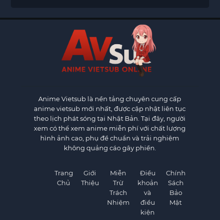
Anime Vietsub
là nền tảng chuyên cung cấp
anime vietsub mới nhất, được cập nhật liên tục
theo lịch phát sóng tại Nhật Bản. Tại đây, người
xem có thể xem anime miễn phí với chất lượng
hình ảnh cao, phụ đề chuẩn và trải nghiệm
không quảng cáo gây phiền.
Trang
Giới
Miễn
Điều
Chính
Chủ
Thiệu
Trừ
khoản
Sách
Trách
và
Bảo
Nhiệm
điều
Mật
kiện
×