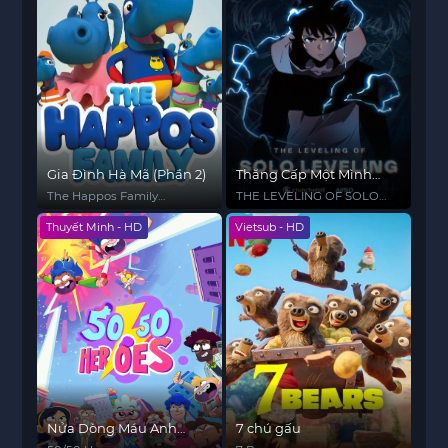
Gia Đình Hà Mã (Phần 2)
Thăng Cấp Một Mình
(Phần 2) - Vùng Lên Từ
The Happos Family
THE LEVELING OF SOLO
Bóng Tối
(Season 2)
LEVELING
Thuyết Minh - HD
Vietsub - HD
Nửa Dòng Máu Anh
7 chú gấu