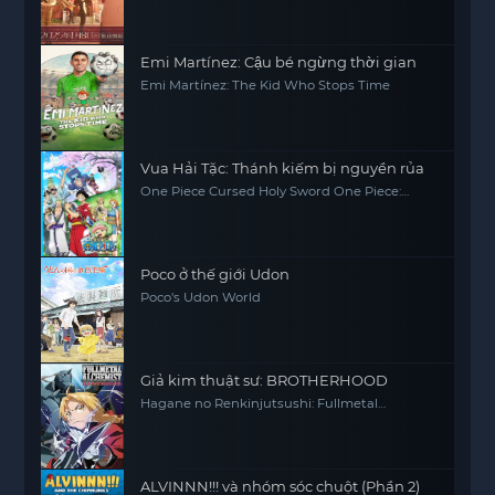
Emi Martínez: Cậu bé ngừng thời gian
Emi Martínez: The Kid Who Stops Time
Vua Hải Tặc: Thánh kiếm bị nguyền rủa
One Piece Cursed Holy Sword One Piece:
Norowareta Seiken (Movie 5)
Poco ở thế giới Udon
Poco's Udon World
Giả kim thuật sư: BROTHERHOOD
Hagane no Renkinjutsushi: Fullmetal
Alchemist Fullmetal Alchemist (2009) FMA
FMAB
ALVINNN!!! và nhóm sóc chuột (Phần 2)