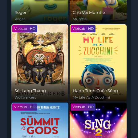
Roger
Chú Voi Mumfie
Roger
Mumfie
Vietsub - HD
Vietsub - HD
Sói Lang Thang
Hành Trình Cuộc Sống
Wolfwalkers
My Life As A Zucchini
Vietsub - HD
Vietsub - HD