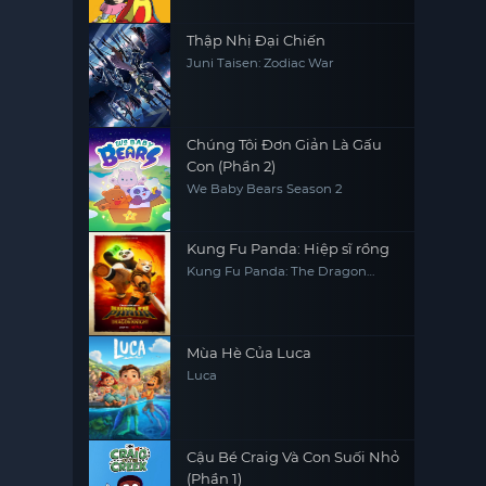
Thập Nhị Đại Chiến
Juni Taisen: Zodiac War
Chúng Tôi Đơn Giản Là Gấu
Con (Phần 2)
We Baby Bears Season 2
Kung Fu Panda: Hiệp sĩ rồng
Kung Fu Panda: The Dragon
Knight
Mùa Hè Của Luca
Luca
Cậu Bé Craig Và Con Suối Nhỏ
(Phần 1)