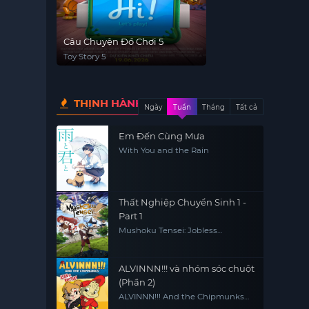
Câu Chuyện Đồ Chơi 5
Toy Story 5
THỊNH HÀNH
Ngày
Tuần
Tháng
Tất cả
Em Đến Cùng Mưa
With You and the Rain
Thất Nghiệp Chuyển Sinh 1 -
Part 1
Mushoku Tensei: Jobless
Reincarnation
ALVINNN!!! và nhóm sóc chuột
(Phần 2)
ALVINNN!!! And the Chipmunks
(Season 2)