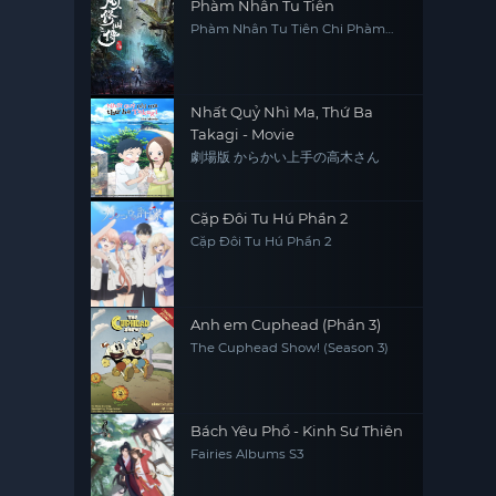
Phàm Nhân Tu Tiên
Phàm Nhân Tu Tiên Chi Phàm
Nhân Phong Khởi Thiên Nam,
Fan Ren Xiu Xian Zhuan
Nhất Quỷ Nhì Ma, Thứ Ba
Takagi - Movie
劇場版 からかい上手の高木さん
Cặp Đôi Tu Hú Phần 2
Cặp Đôi Tu Hú Phần 2
Anh em Cuphead (Phần 3)
The Cuphead Show! (Season 3)
Bách Yêu Phổ - Kinh Sư Thiên
Fairies Albums S3