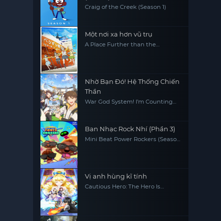
Craig of the Creek (Season 1)
Một nơi xa hơn vũ trụ
A Place Further than the
Universe
Nhờ Bạn Đó! Hệ Thống Chiến
Thần
War God System! I’m Counting
On You!
Ban Nhạc Rock Nhí (Phần 3)
Mini Beat Power Rockers (Season
3)
Vị anh hùng kĩ tính
Cautious Hero: The Hero Is
Overpowered but Overly
Cautious