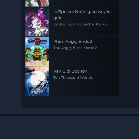
In/Spectre Nhân gian và yêu
giới
Kyokou Suiri, Inspectre, Kyokō
Suiri, Invented Inference
Phim Angry Birds 2
The Angry Birds Movie 2
Vạn Giới Độc Tôn
Ten Thousand Worlds