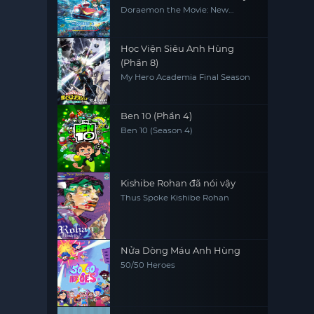
Biển
Doraemon the Movie: New
Nobita and the Castle of the
Undersea Devil
Học Viện Siêu Anh Hùng
(Phần 8)
My Hero Academia Final Season
Ben 10 (Phần 4)
Ben 10 (Season 4)
Kishibe Rohan đã nói vậy
Thus Spoke Kishibe Rohan
Nửa Dòng Máu Anh Hùng
50/50 Heroes