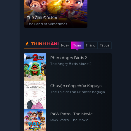
Thế Giới Đôi Khi
The Land of Sometimes
THỊNH HÀNH
Ngày
Tuần
Tháng
Tất cả
Phim Angry Birds 2
The Angry Birds Movie 2
Chuyện công chúa Kaguya
The Tale of The Princess Kaguya
PAW Patrol: The Movie
PAW Patrol: The Movie