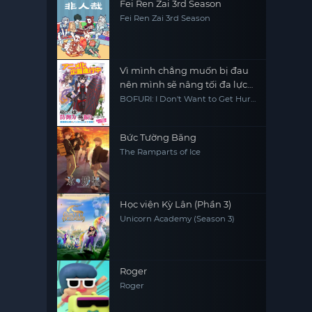
Fei Ren Zai 3rd Season
Fei Ren Zai 3rd Season
Vì mình chẳng muốn bị đau
nên mình sẽ nâng tối đa lực
phòng ngự - mùa 2
BOFURI: I Don't Want to Get Hurt,
so I'll Max Out My Defense.
Season 2
Bức Tường Băng
The Ramparts of Ice
Học viện Kỳ Lân (Phần 3)
Unicorn Academy (Season 3)
Roger
Roger