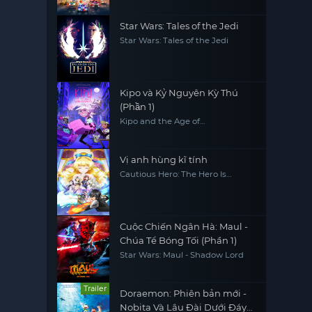
Star Wars: Tales of the Jedi
Star Wars: Tales of the Jedi
Kipo và Kỷ Nguyên Kỳ Thú
(Phần 1)
Kipo and the Age of
Wonderbeasts (Season 1)
Vị anh hùng kĩ tính
Cautious Hero: The Hero Is
Overpowered but Overly
Cautious
Cuộc Chiến Ngân Hà: Maul -
Chúa Tể Bóng Tối (Phần 1)
Star Wars: Maul - Shadow Lord
Trailer
Doraemon: Phiên bản mới -
Nobita Và Lâu Đài Dưới Đáy