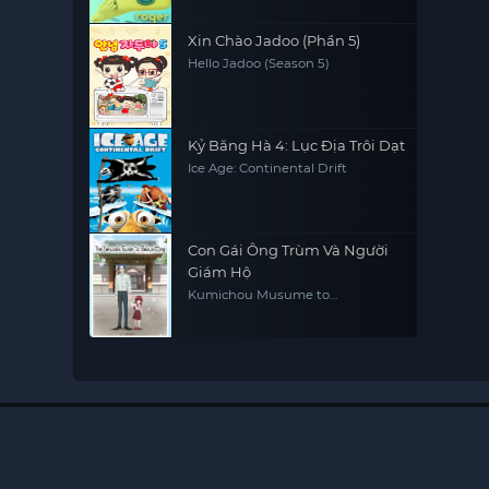
Xin Chào Jadoo (Phần 5)
Hello Jadoo (Season 5)
Kỷ Băng Hà 4: Lục Địa Trôi Dạt
Ice Age: Continental Drift
Con Gái Ông Trùm Và Người
Giám Hộ
Kumichou Musume to
Sewagakari The Yakuza's Guide
to Babysitting