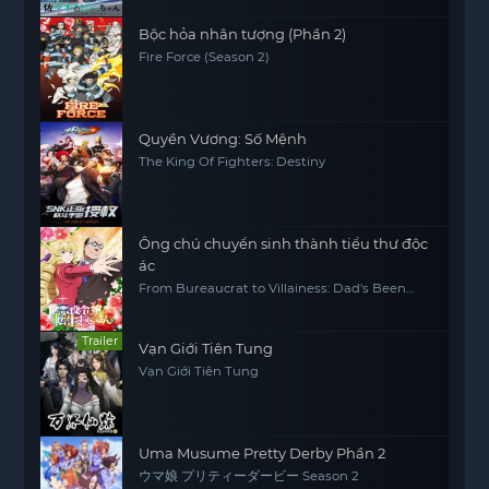
Bộc hỏa nhân tượng (Phần 2)
Fire Force (Season 2)
Quyền Vương: Số Mệnh
The King Of Fighters: Destiny
Ông chú chuyển sinh thành tiểu thư độc
ác
From Bureaucrat to Villainess: Dad's Been
Reincarnated!
Trailer
Vạn Giới Tiên Tung
Vạn Giới Tiên Tung
Uma Musume Pretty Derby Phần 2
ウマ娘 プリティーダービー Season 2