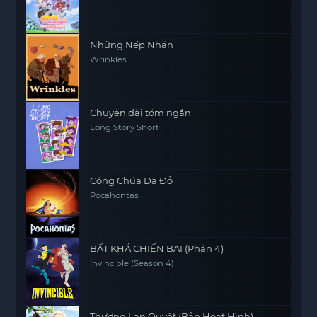
Những Nếp Nhăn
Wrinkles
Chuyện dài tóm ngắn
Long Story Short
Công Chúa Da Đỏ
Pocahontas
BẤT KHẢ CHIẾN BẠI (Phần 4)
Invincible (Season 4)
Thương Lan Quyết (Bản Hoạt Hình)