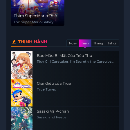
Phim Super Mario Thiên
Hà
The Super Mario Galaxy
Movie
THỊNH HÀNH
Ngày
Tuần
Tháng
Tất cả
Bảo Mẫu Bí Mật Của Tiểu Thư
Rich Girl Caretaker: I'm Secretly the Caregiver
of the Most Popular Girl in This Rich Kid
School
Giai điệu của True
True Tunes
Sasaki Và P-chan
Sasaki and Peeps