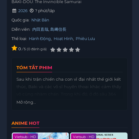
BAKI-DOU: The Invincible Samurai
2026
? phút/tập
Quốc gia:
Nhật Bản
Diễn viên:
内田直哉
島﨑信長
Thể loại:
Hành Động
,
Hoạt Hình
,
Phiêu Lưu
0
/
0
đánh giá
5
TÓM TẮT PHIM
Sau khi trận chiến cha con vĩ đại nhất thế giới kết
thúc, Baki và các võ sĩ huyền thoại khác cảm thấy
vô cùng nhàm chán. Trong khi đó, ở độ sâu 364
mét bên dưới Tháp Tokyo Skytree, một kế hoạch bí
Mở rộng...
mật được triển khai nhằm hồi sinh kiếm sĩ bậc
thầy Miyamoto Musashi… Được giải phóng vào
ANIME HOT
thời hiện đại, mối đe dọa mới đáng sợ này sử
dụng kiếm thuật của mình với sức mạnh và tốc
Vietsub - HD
Vietsub - HD
Viet
độ chưa từng có để tấn công Baki và những người