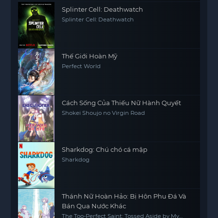
Splinter Cell: Deathwatch
Splinter Cell: Deathwatch
Thế Giới Hoàn Mỹ
Perfect World
Cách Sống Của Thiếu Nữ Hành Quyết
Shokei Shoujo no Virgin Road
Sharkdog: Chú chó cá mập
Sharkdog
Thánh Nữ Hoàn Hảo: Bị Hôn Phu Đá Và
Bán Qua Nước Khác
The Too-Perfect Saint: Tossed Aside by My