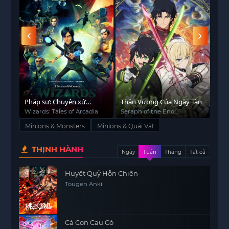
 tàn
Pháp sư: Chuyện xứ
Thần Vương Của Ngày Tàn
Dịc
Arcadia
ar
Wizards: Tales of Arcadia
Seraph of the End:
Ren
Vampire Reign
Minions & Monsters
Minions & Quái Vật
THỊNH HÀNH
Ngày
Tuần
Tháng
Tất cả
Huyết Quỷ Hỗn Chiến
Tougen Anki
Cá Con Cau Có