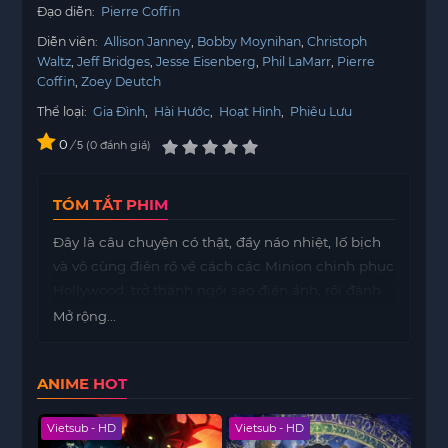
Đạo diễn:
Pierre Coffin
Diễn viên:
Allison Janney
Bobby Moynihan
Christoph
Waltz
Jeff Bridges
Jesse Eisenberg
Phil LaMarr
Pierre
Coffin
Zoey Deutch
Thể loại:
Gia Đình
,
Hài Hước
,
Hoạt Hình
,
Phiêu Lưu
0
/
0
đánh giá
5
TÓM TẮT PHIM
Đây là câu chuyện có thật, đầy náo nhiệt, lố bịch
và vô cùng điên rồ về cách các Minion chinh phục
Hollywood, trở thành ngôi sao điện ảnh, rồi đánh
mất tất cả, vô tình giải phóng những quái vật ra
Mở rộng...
thế giới và cuối cùng buộc phải sát cánh bên
nhau để cứu lấy Trái Đất khỏi chính mớ hỗn loạn
ANIME HOT
mà họ đã gây ra.
Vietsub - HD
Vietsub - HD
Viet