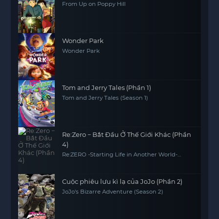
From Up on Poppy Hill
Wonder Park
Wonder Park
Tom and Jerry Tales (Phần 1)
Tom and Jerry Tales (Season 1)
Re:Zero − Bắt Đầu Ở Thế Giới Khác (Phần
4)
Re:ZERO -Starting Life in Another World-
Season 4
Cuộc phiêu lưu kì lạ của JoJo (Phần 2)
JoJo's Bizarre Adventure (Season 2)