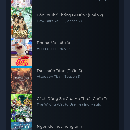
Fiancé and Sold to Another Kingdom
Còn Ra Thể Thống Gì Nữa? (Phần 2)
How Dare You!? (Season 2)
Booba: Vui nấu ăn
Booba: Food Puzzle
Đại chiến Titan (Phần 3)
Attack on Titan (Season 3)
Cách Dùng Sai Của Ma Thuật Chữa Trị
The Wrong Way to Use Healing Magic
Ngọn đồi hoa hồng anh