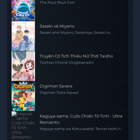
The Pout-Pout Fish
Sasaki và Miyano
Sasaki and Miyano, Sasamiya, Sasaki to
Miyano
Truyện Cổ Tích Thiếu Nữ Thời Taisho
Taishou Otome Otogibanashi
Digimon Savers
Digimon Data Squad
Kaguya-sama: Cuộc Chiến Tỏ Tình - Ultra
Romantic
Kaguya-sama wa Kokurasetai: Tensai-tachi no
Ren'ai Zunousen - Ultra Romantic