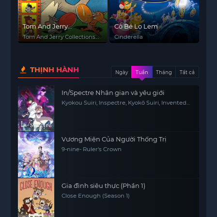
Tom And Jerry
Cô Bé Lọ Lem
Collections (1950)
Tom And Jerry Collections
Cinderella
(1950)
THỊNH HÀNH
Ngày
Tuần
Tháng
Tất cả
In/Spectre Nhân gian và yêu giới
Kyokou Suiri, Inspectre, Kyokō Suiri, Invented
Inference
Vương Miện Của Người Thống Trị
9-nine- Ruler's Crown
Gia đình siêu thực (Phần 1)
Close Enough (Season 1)