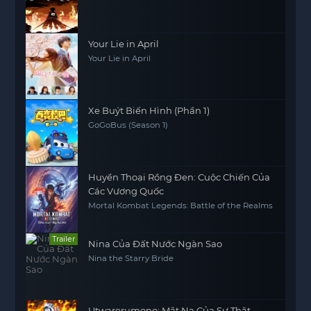
Your Lie in April
Your Lie in April
Xe Buýt Biến Hình (Phần 1)
GoGoBus (Season 1)
Huyền Thoại Rồng Đen: Cuộc Chiến Của
Các Vương Quốc
Mortal Kombat Legends: Battle of the Realms
Trailer
Nina Của Đất Nước Ngàn Sao
Nina the Starry Bride
Utwarerumono: Mặt Nạ Của Sự Thật