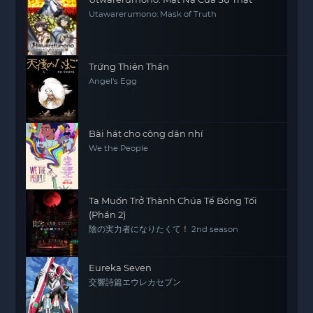
Utawarerumono: Mask of Truth
Trứng Thiên Thần
Angel's Egg
Bài hát cho công dân nhí
We the People
Ta Muốn Trở Thành Chúa Tể Bóng Tối
(Phần 2)
陰の実力者になりたくて！ 2nd season
Eureka Seven
交響詩篇エウレカセブン