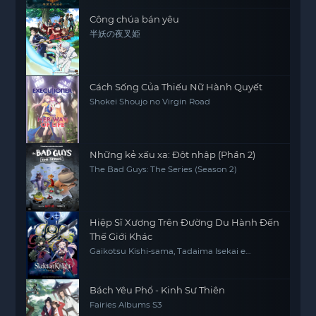
Công chúa bán yêu
半妖の夜叉姫
Cách Sống Của Thiếu Nữ Hành Quyết
Shokei Shoujo no Virgin Road
Những kẻ xấu xa: Đột nhập (Phần 2)
The Bad Guys: The Series (Season 2)
Hiệp Sĩ Xương Trên Đường Du Hành Đến
Thế Giới Khác
Gaikotsu Kishi-sama, Tadaima Isekai e
Odekakechuu, Skeleton Knight in Another
World
Bách Yêu Phổ - Kinh Sư Thiên
Fairies Albums S3