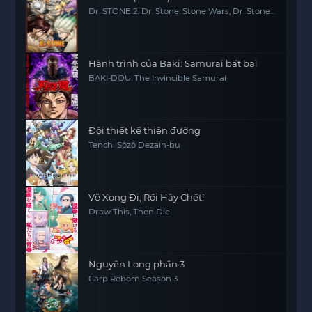
Dr. STONE 2, Dr. Stone: Stone Wars, Dr. Stone
2nd Season
Hành trình của Baki: Samurai bất bại
BAKI-DOU: The Invincible Samurai
Đội thiết kế thiên đường
Tenchi Sōzō Dezain-bu
Vẽ Xong Đi, Rồi Hãy Chết!
Draw This, Then Die!
Nguyên Long phần 3
Carp Reborn Season 3