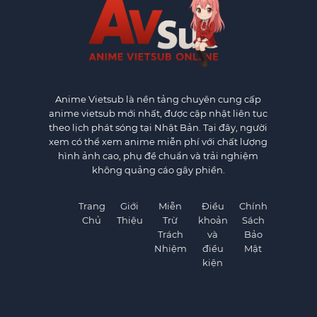
Anime Vietsub
là nền tảng chuyên cung cấp
anime vietsub mới nhất, được cập nhật liên tục
theo lịch phát sóng tại Nhật Bản. Tại đây, người
xem có thể xem anime miễn phí với chất lượng
hình ảnh cao, phụ đề chuẩn và trải nghiệm
không quảng cáo gây phiền.
Trang
Giới
Miễn
Điều
Chính
Chủ
Thiệu
Trừ
khoản
Sách
Trách
và
Bảo
Nhiệm
điều
Mật
kiện
×
×