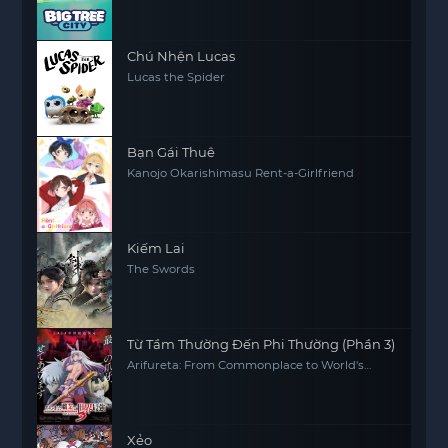
Chú Nhện Lucas
Lucas the Spider
Bạn Gái Thuê
Kanojo Okarishimasu Rent-a-Girlfriend
Kiếm Lai
The Swords
Từ Tầm Thường Đến Phi Thường (Phần 3)
Arifureta: From Commonplace to World's
Strongest (Season 3)
Xẻo