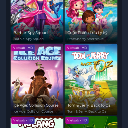
Barbie: Spy Squad
Cuộc Phiêu Lưu Ly Kỳ
Barbie: Spy Squad
Strawberry Shortcake
Sweet Sunshine
Vietsub - HD
Vietsub - HD
Adventures
Ice Age: Collision Course
Tom & Jerry: Back to Oz
Ice Age: Collision Course
Tom & Jerry: Back to Oz
Vietsub - HD
Vietsub - HD