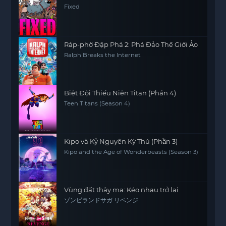
Fixed
Ráp-phờ Đập Phá 2: Phá Đảo Thế Giới Ảo
Ralph Breaks the Internet
Biệt Đội Thiếu Niên Titan (Phần 4)
Teen Titans (Season 4)
Kipo và Kỷ Nguyên Kỳ Thú (Phần 3)
Kipo and the Age of Wonderbeasts (Season 3)
Vùng đất thây ma: Kéo nhau trở lại
ゾンビランドサガ リベンジ