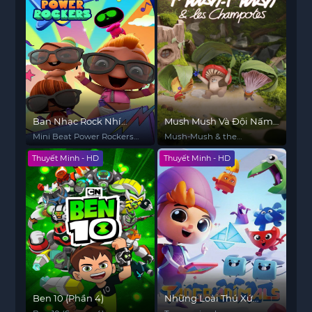
Ban Nhạc Rock Nhí
Mush Mush Và Đội Nấm
(Phần 3)
Tài Năng
Mini Beat Power Rockers
Mush-Mush & the
(Season 3)
Mushables
Thuyết Minh - HD
Thuyết Minh - HD
Ben 10 (Phần 4)
Những Loài Thú Xứ