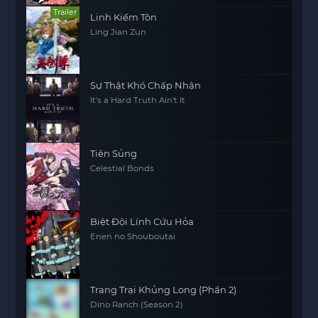
Trailer
Linh Kiếm Tôn
Ling Jian Zun
Sự Thật Khó Chấp Nhận
It's a Hard Truth Ain't It
Tiên Sủng
Celestial Bonds
Biệt Đội Lính Cứu Hỏa
Enen no Shouboutai
Trang Trại Khủng Long (Phần 2)
Dino Ranch (Season 2)