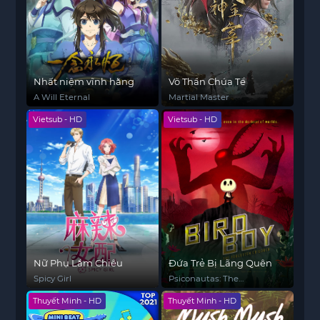
Nhất niệm vĩnh hằng
Võ Thần Chúa Tể
A Will Eternal
Martial Master
Vietsub - HD
Vietsub - HD
Nữ Phụ Lắm Chiêu
Đứa Trẻ Bị Lãng Quên
Spicy Girl
Psiconautas: The
Forgotten Children
Thuyết Minh - HD
Thuyết Minh - HD