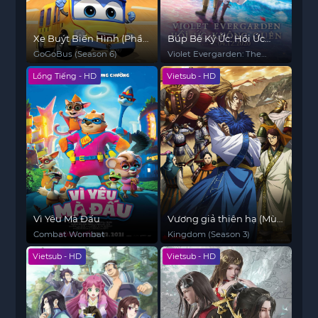
Xe Buýt Biến Hình (Phần
Búp Bê Ký Ức: Hồi Ức
6)
Không Quên
GoGoBus (Season 6)
Violet Evergarden: The
Movie
Lồng Tiếng - HD
Vietsub - HD
Vì Yêu Mà Đấu
Vương giả thiên hạ (Mùa
3)
Combat Wombat
Kingdom (Season 3)
Vietsub - HD
Vietsub - HD