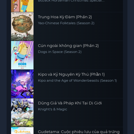
Sabrina
BoJack Horseman Christmas Special:
Sabrina's Christmas Wish
Trung Hoa Kỳ Đàm (Phần 2)
Yao-Chinese Folktales (Season 2)
Cún ngoài không gian (Phần 2)
Dogs in Space (Season 2)
Kipo và Kỷ Nguyên Kỳ Thú (Phần 1)
Kipo and the Age of Wonderbeasts (Season 1)
Dũng Giả Và Pháp Khí Tại Dị Giới
Knight's & Magic
Gudetama: Cuộc phiêu lưu của quả trứng