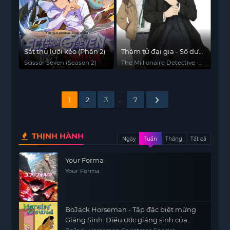
Sát thủ lưỡi kéo (Phần 2)
Thám tử đại gia - Số dư
tài khoản: Vô hạn
Scissor Seven (Season 2)
The Millionaire Detective -
Balance: UNLIMITED
1
2
3
…
7
THỊNH HÀNH
Ngày
Tuần
Tháng
Tất cả
Your Forma
Your Forma
BoJack Horseman - Tập đặc biệt mừng
Giáng Sinh: Điều ước giáng sinh của