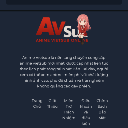
Anime Vietsub
là nền tảng chuyên cung cấp
anime vietsub mới nhất, được cập nhật liên tục
theo lịch phát sóng tại Nhật Bản. Tại đây, người
xem có thể xem anime miễn phí với chất lượng
hình ảnh cao, phụ đề chuẩn và trải nghiệm
không quảng cáo gây phiền.
Trang
Giới
Miễn
Điều
Chính
Chủ
Thiệu
Trừ
khoản
Sách
Trách
và
Bảo
Nhiệm
điều
Mật
kiện
×