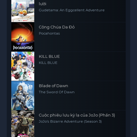
lười
Gudetama: An Eggcellent Adventure
Công Chúa Da Đỏ
Pocahontas
KILL BLUE
KILL BLUE
Blade of Dawn
The Sword Of Dawn
Cuộc phiêu lưu kỳ lạ của JoJo (Phần 3)
JoJo's Bizarre Adventure (Season 3)