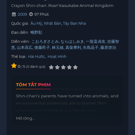
Crayon Shin-chan: Roar! Kasukabe Animal Kingdom
2009
97 Phút
Quốc gia:
Âu Mỹ
Nhật Bản
Tây Ban Nha
Đạo diễn:
鴫野彰
Diễn viên:
こおろぎさとみ
ならはしみき
一龍斎貞友
佐藤智
恵
山本高広
後藤邑子
林玉緒
真柴摩利
矢島晶子
藤原啓治
Thể loại:
Hài Hước
,
Hoạt Hình
0
/
0
đánh giá
5
TÓM TẮT PHIM
Shin-chan’s parents have turned into animals, and
environmental extremists are to blame! Shin-
chan’s going to have to put things right.
Mở rộng...