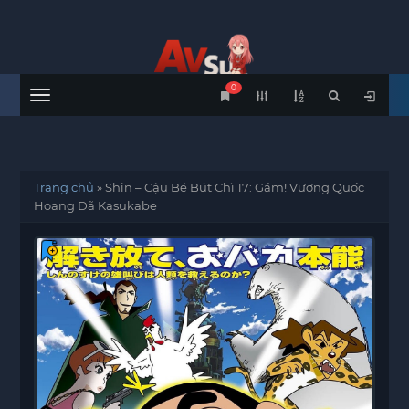
0
Menu
Trang chủ
»
Shin – Cậu Bé Bút Chì 17: Gầm! Vương Quốc
Hoang Dã Kasukabe