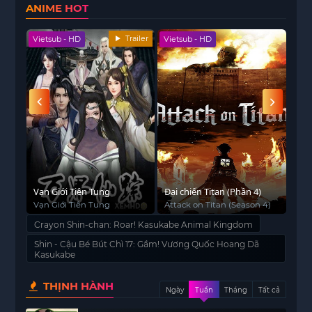
ANIME HOT
Trailer
Vietsub - HD
Vietsub - HD
Viet
Vạn Giới Tiên Tung
Đại chiến Titan (Phần 4)
Bạn
Vạn Giới Tiên Tung
Attack on Titan (Season 4)
Kan
Ren
Crayon Shin-chan: Roar! Kasukabe Animal Kingdom
Shin - Cậu Bé Bút Chì 17: Gầm! Vương Quốc Hoang Dã
Kasukabe
THỊNH HÀNH
Ngày
Tuần
Tháng
Tất cả