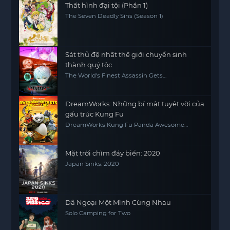
Thất hình đại tội (Phần 1)
The Seven Deadly Sins (Season 1)
Sát thủ đệ nhất thế giới chuyển sinh
thành quý tộc
The World's Finest Assassin Gets
Reincarnated in Another World as an
Aristocrat, Sekai Saikou no Ansatsusha, Isekai
Kizoku ni Tensei suru
DreamWorks: Những bí mật tuyệt vời của
gấu trúc Kung Fu
DreamWorks Kung Fu Panda Awesome
Secrets
Mặt trời chìm đáy biển: 2020
Japan Sinks: 2020
Dã Ngoại Một Mình Cùng Nhau
Solo Camping for Two