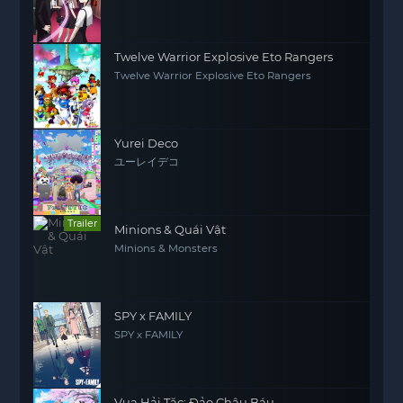
Twelve Warrior Explosive Eto Rangers
Twelve Warrior Explosive Eto Rangers
Yurei Deco
ユーレイデコ
Trailer
Minions & Quái Vật
Minions & Monsters
SPY x FAMILY
SPY x FAMILY
Vua Hải Tặc: Đảo Châu Báu