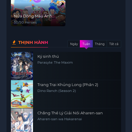
Nửa Dòng Máu Anh
Hùng
50/50 Heroes
THỊNH HÀNH
Ngày
Tuần
Tháng
Tất cả
Ký sinh thú
Parasyte: The Maxim
Trang Trại Khủng Long (Phần 2)
Dino Ranch (Season 2)
Chẳng Thể Lý Giải Nổi Aharen-san
Aharen-san wa Hakarenai