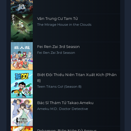
Vân Trung Cư Tam Tử
The Mirage House in the Clouds
Fei Ren Zai 3rd Season
Fei Ren Zai 3rd Season
Biệt Đội Thiếu Niên Titan Xuất Kích (Phần
8)
Teen Titans Go! (Season 8)
Bác Sĩ Thám Tử Takao Ameku
Ameku M.D.: Doctor Detective
Pokemon: Biên Niên Sử Arceus