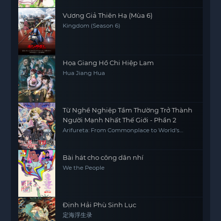
Vương Giả Thiên Hạ (Mùa 6)
Kingdom (Season 6)
Họa Giang Hồ Chi Hiệp Lam
Hua Jiang Hua
Từ Nghề Nghiệp Tầm Thường Trở Thành
Người Mạnh Nhất Thế Giới - Phần 2
Arifureta: From Commonplace to World's
Strongest S2
Bài hát cho công dân nhí
We the People
Định Hải Phù Sinh Lục
定海浮生录