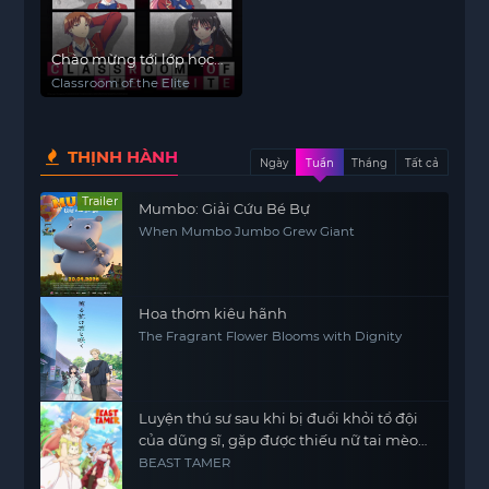
Chào mừng tới lớp học
biết tuốt
Classroom of the Elite
THỊNH HÀNH
Ngày
Tuần
Tháng
Tất cả
Trailer
Mumbo: Giải Cứu Bé Bự
When Mumbo Jumbo Grew Giant
Hoa thơm kiêu hãnh
The Fragrant Flower Blooms with Dignity
Luyện thú sư sau khi bị đuổi khỏi tổ đội
của dũng sĩ, gặp được thiếu nữ tai mèo
của chủng tộc mạnh nhất
BEAST TAMER