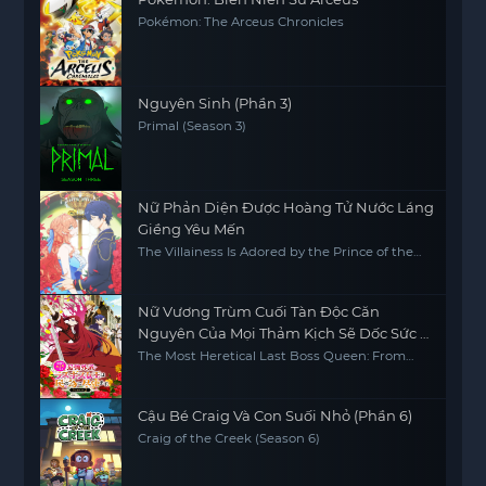
Pokémon: The Arceus Chronicles
Nguyên Sinh (Phần 3)
Primal (Season 3)
Nữ Phản Diện Được Hoàng Tử Nước Láng
Giềng Yêu Mến
The Villainess Is Adored by the Prince of the
Neighbor Kingdom
Nữ Vương Trùm Cuối Tàn Độc Căn
Nguyên Của Mọi Thảm Kịch Sẽ Dốc Sức Vì
Người Dân (Phần 2)
The Most Heretical Last Boss Queen: From
Villainess to Savior (Season 2)
Cậu Bé Craig Và Con Suối Nhỏ (Phần 6)
Craig of the Creek (Season 6)