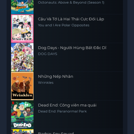
Octonauts: Above & Beyond (Season 1)
Cậu Và Tớ Là Hai Thái Cực Đối Lập
You and I Are Polar Opposites
Dog Days - Người Hùng Bất Đắc Dĩ
DOG DAYS
Những Nếp Nhăn
Wrinkles
Dead End: Công viên ma quái
Dead End: Paranormal Park
Barbie: Spy Squad