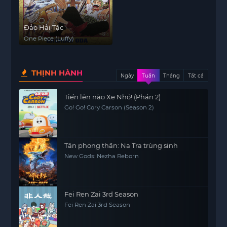
Đảo Hải Tặc
One Piece (Luffy)
THỊNH HÀNH
Ngày
Tuần
Tháng
Tất cả
Tiến lên nào Xe Nhỏ! (Phần 2)
Go! Go! Cory Carson (Season 2)
Tân phong thần: Na Tra trùng sinh
New Gods: Nezha Reborn
Fei Ren Zai 3rd Season
Fei Ren Zai 3rd Season