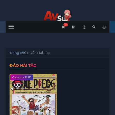
0
Menu
Trang chủ
»
Đảo Hải Tặc
ĐẢO HẢI TẶC
Vietsub - FHD