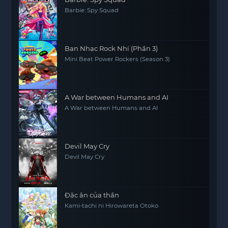
Barbie: Spy Squad
Ban Nhạc Rock Nhí (Phần 3)
Mini Beat Power Rockers (Season 3)
A War between Humans and AI
A War between Humans and AI
Devil May Cry
Devil May Cry
Đặc ân của thần
Kami-tachi ni Hirowareta Otoko