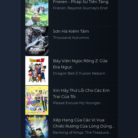
Frieren - Pháp Sư Tiễn Táng
Frieren: Beyond Journey's End
Sơn Hà Kiếm Tâm
Thousand Autumns
Bảy Viên Ngọc Rồng Z: Cửa
Địa Ngục
Dragon Ball Z: Fusion Reborn
Xin Hãy Thứ Lỗi Cho Các Em
Trai Của Tôi
Please Excuse My Younger
Brothers
Xếp Hạng Của Các Vị Vua:
Chiếc Rương Của Lòng Dũng
Cảm
Ranking of Kings: The Treasure
Chest of Courage