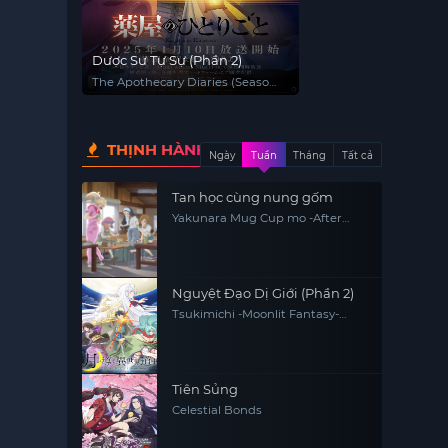
Dược Sư Tự Sự (Phần 2)
The Apothecary Diaries (Season
2)
THỊNH HÀNH
Ngày
Tuần
Tháng
Tất cả
Tan học cùng nung gốm
Yakunara Mug Cup mo -After
School Of YAKUMO-
Nguyệt Đạo Dị Giới (Phần 2)
Tsukimichi -Moonlit Fantasy-
Season 2 / Tsuki ga Michibiku 2
Tiên Sủng
Celestial Bonds