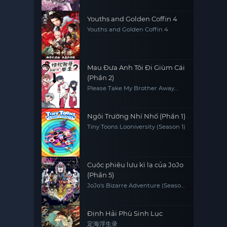
Youths and Golden Coffin 4
Youths and Golden Coffin 4
Mau Đưa Anh Tôi Đi Giùm Cái
(Phần 2)
Please Take My Brother Away
(Season 2)
Ngôi Trường Nhí Nhố (Phần 1)
Tiny Toons Looniversity (Season 1)
Cuộc phiêu lưu kì lạ của JoJo
(Phần 5)
JoJo's Bizarre Adventure (Season
5)
Định Hải Phù Sinh Lục
定海浮生录