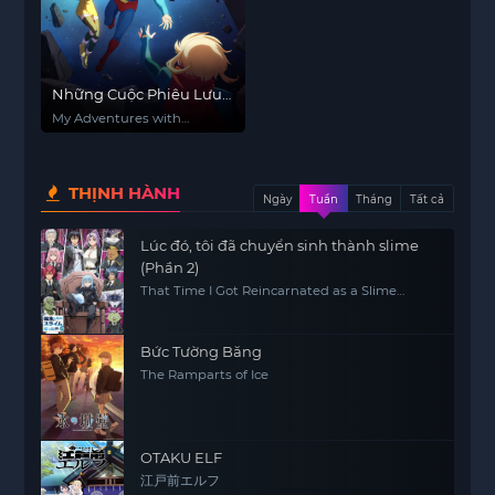
Những Cuộc Phiêu Lưu
Cùng Superman (Phần
My Adventures with
2)
Superman (Season 2)
THỊNH HÀNH
Ngày
Tuần
Tháng
Tất cả
Lúc đó, tôi đã chuyển sinh thành slime
(Phần 2)
That Time I Got Reincarnated as a Slime
(Season 2)
Bức Tường Băng
The Ramparts of Ice
OTAKU ELF
江戸前エルフ