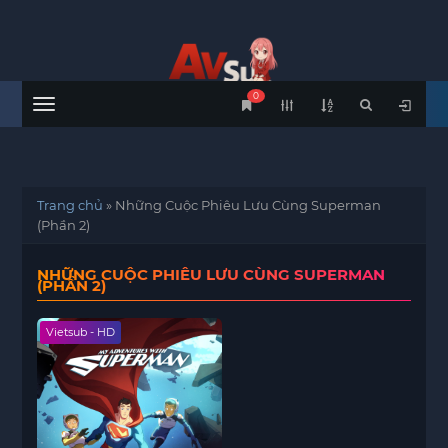
0
Menu
Trang chủ
»
Những Cuộc Phiêu Lưu Cùng Superman
(Phần 2)
NHỮNG CUỘC PHIÊU LƯU CÙNG SUPERMAN
(PHẦN 2)
Vietsub - HD