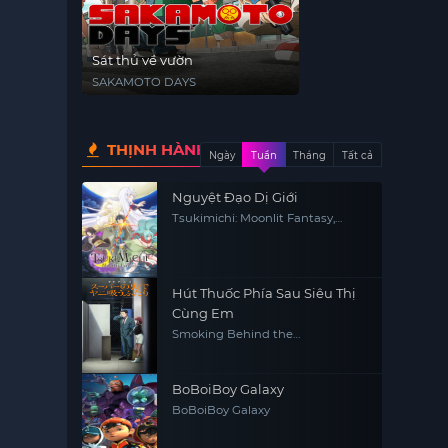
Sát thủ về vườn
SAKAMOTO DAYS
THỊNH HÀNH
Ngày
Tuần
Tháng
Tất cả
Nguyệt Đạo Dị Giới
Tsukimichi: Moonlit Fantasy,
Tsuki ga Michibiku Isekai Dochu
Hút Thuốc Phía Sau Siêu Thị
Cùng Em
Smoking Behind the
Supermarket with You
BoBoiBoy Galaxy
BoBoiBoy Galaxy