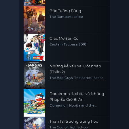
Bức Tường Băng
The Ramparts of Ice
Giấc Mơ Sân Cỏ
Captain Tsubasa 2018
Những kẻ xấu xa: Đột nhập
(Phần 2)
The Bad Guys: The Series (Season
2)
Doraemon: Nobita và Những
Pháp Sư Gió Bí Ẩn
Doraemon: Nobita and the
Windmasters
Thần tại trường trung học
The God of High School