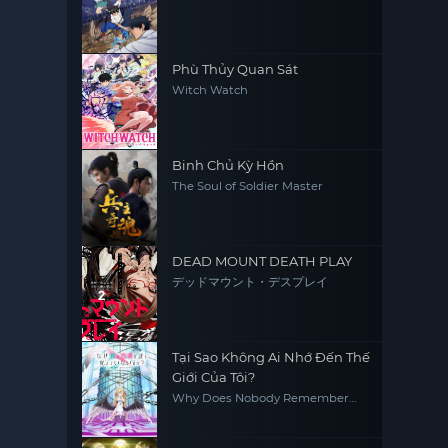
Phù Thủy Quan Sát
Witch Watch
Binh Chủ Kỳ Hồn
The Soul of Soldier Master
DEAD MOUNT DEATH PLAY
デッドマウント・デスプレイ
Tại Sao Không Ai Nhớ Đến Thế
Giới Của Tôi?
Why Does Nobody Remember
Me in This World?