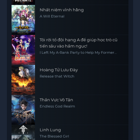
Nhất niệm vĩnh hằng
A Will Eternal
Tôi rời tổ đội hạng A để giúp học trò cũ
tiến sâu vào hầm ngục!
I Left My A-Rank Party to Help My Former
Students Reach the Dungeon Depths!
Hoàng Tử Lưu Đày
Release that Witch
Thần Vực Vô Tận
Endless God Realm
Linh Lung
The Blessed Girl