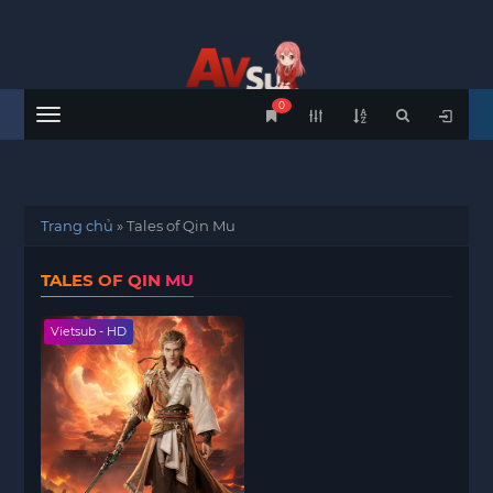
0
Menu
Trang chủ
»
Tales of Qin Mu
TALES OF QIN MU
Vietsub - HD