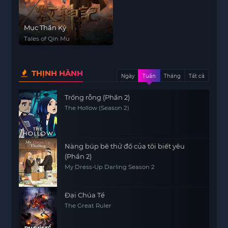
Mục Thần Ký
Tales of Qin Mu
THỊNH HÀNH
Ngày
Tuần
Tháng
Tất cả
Trống rỗng (Phần 2)
The Hollow (Season 2)
Nàng búp bê thử đồ của tôi biết yêu
(Phần 2)
My Dress-Up Darling Season 2
Đại Chúa Tể
The Great Ruler