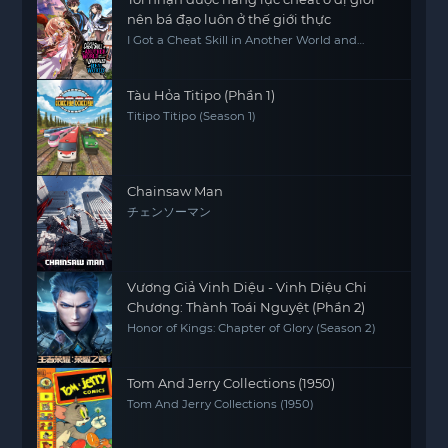
nên bá đạo luôn ở thế giới thực
I Got a Cheat Skill in Another World and
Became Unrivaled in the Real World, Too
Tàu Hỏa Titipo (Phần 1)
Titipo Titipo (Season 1)
Chainsaw Man
チェンソーマン
Vương Giả Vinh Diệu - Vinh Diệu Chi
Chương: Thành Toái Nguyệt (Phần 2)
Honor of Kings: Chapter of Glory (Season 2)
Tom And Jerry Collections (1950)
Tom And Jerry Collections (1950)