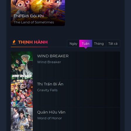
Thế Giới Đôi Khi
The Land of Sometimes
THỊNH HÀNH
Ngày
Tuần
Tháng
Tất cả
WIND BREAKER
Wind Breaker
Thị Trấn Bí Ẩn
Gravity Falls
Quân Hữu Vân
Word of Honor