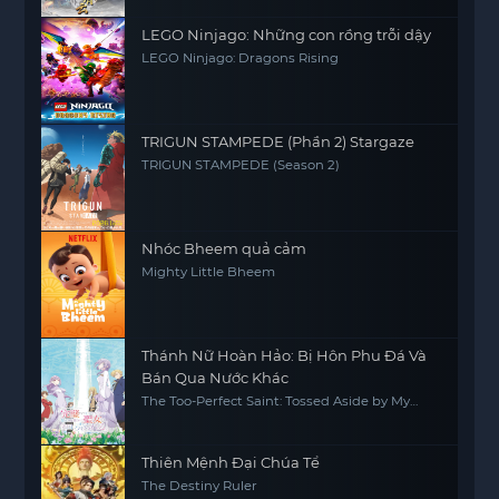
LEGO Ninjago: Những con rồng trỗi dậy
LEGO Ninjago: Dragons Rising
TRIGUN STAMPEDE (Phần 2) Stargaze
TRIGUN STAMPEDE (Season 2)
Nhóc Bheem quả cảm
Mighty Little Bheem
Thánh Nữ Hoàn Hảo: Bị Hôn Phu Đá Và
Bán Qua Nước Khác
The Too-Perfect Saint: Tossed Aside by My
Fiancé and Sold to Another Kingdom
Thiên Mệnh Đại Chúa Tể
The Destiny Ruler