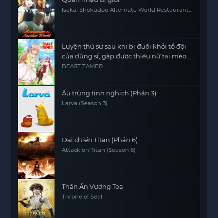
Isekai Shokudou Alternate World Restaurant
The Other World Dining Hall
Luyện thú sư sau khi bị đuổi khỏi tổ đội
của dũng sĩ, gặp được thiếu nữ tai mèo
của chủng tộc mạnh nhất
BEAST TAMER
Ấu trùng tinh nghịch (Phần 3)
Larva (Season 3)
Đại chiến Titan (Phần 6)
Attack on Titan (Season 6)
Thần Ấn Vương Toạ
Throne of Seal