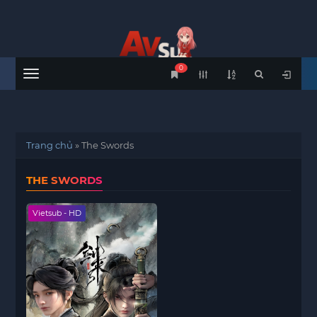
0
Menu
Trang chủ
»
The Swords
THE SWORDS
Vietsub - HD