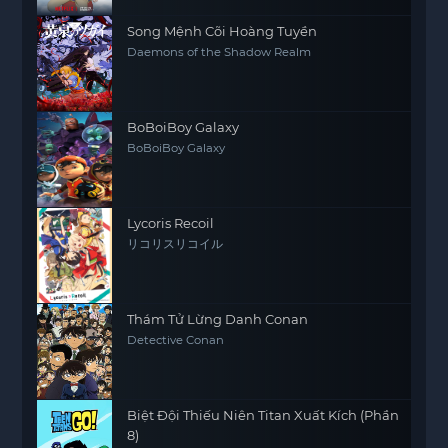
Song Mệnh Cõi Hoàng Tuyền
Daemons of the Shadow Realm
BoBoiBoy Galaxy
BoBoiBoy Galaxy
Lycoris Recoil
リコリスリコイル
Thám Tử Lừng Danh Conan
Detective Conan
Biệt Đội Thiếu Niên Titan Xuất Kích (Phần
8)