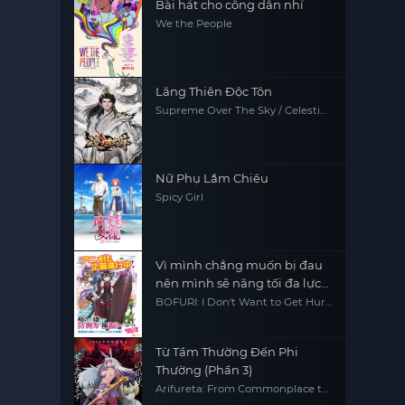
Bài hát cho công dân nhí
We the People
Lăng Thiên Độc Tôn
Supreme Over The Sky / Celestial
Above
Nữ Phụ Lắm Chiêu
Spicy Girl
Vì mình chẳng muốn bị đau
nên mình sẽ nâng tối đa lực
phòng ngự - mùa 2
BOFURI: I Don't Want to Get Hurt,
so I'll Max Out My Defense.
Season 2
Từ Tầm Thường Đến Phi
Thường (Phần 3)
Arifureta: From Commonplace to
World's Strongest (Season 3)