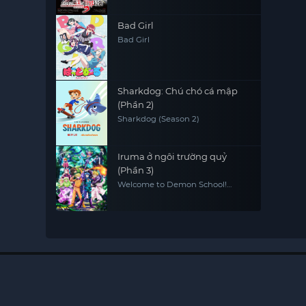
Bad Girl
Bad Girl
Sharkdog: Chú chó cá mập
(Phần 2)
Sharkdog (Season 2)
Iruma ở ngôi trường quỷ
(Phần 3)
Welcome to Demon School!
Iruma-kun (Season 3)