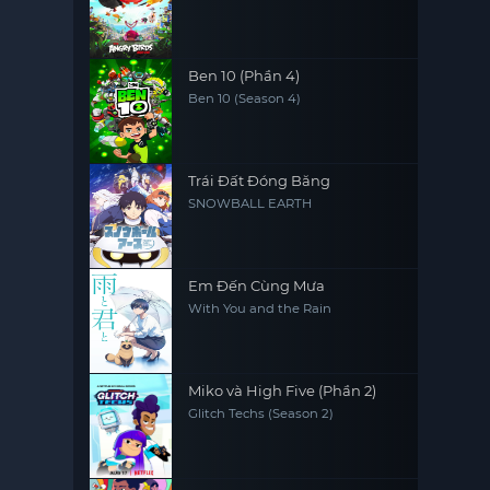
Ben 10 (Phần 4)
Ben 10 (Season 4)
Trái Đất Đóng Băng
SNOWBALL EARTH
Em Đến Cùng Mưa
With You and the Rain
Miko và High Five (Phần 2)
Glitch Techs (Season 2)