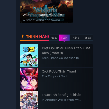
Wistoria: Trượng và Kiếm
(Phần 2)
Wistoria: Wand and Sword
(Season 2)
THỊNH HÀNH
Ngày
Tuần
Tháng
Tất cả
Biệt Đội Thiếu Niên Titan Xuất
Kích (Phần 8)
Teen Titans Go! (Season 8)
Giọt Rượu Thần Thánh
The Drops of God
Thức tỉnh ở thế giới khác
In Another World With My
Smartphone