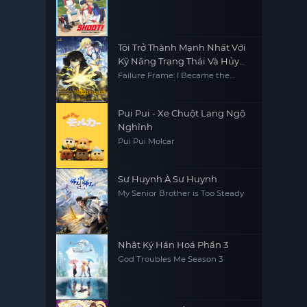
Tôi Trở Thành Mạnh Nhất Với
Kỹ Năng Trạng Thái Và Hủy
Diệt Tất Cả
Failure Frame: I Became the
Strongest and Annihilated
Everything with Low-Level Spells
Pui Pui - Xe Chuột Lang Ngộ
Nghĩnh
Pui Pui Molcar
Sư Huynh À Sư Huynh
My Senior Brother is Too Steady
Nhật Ký Hán Hoá Phần 3
God Troubles Me Season 3