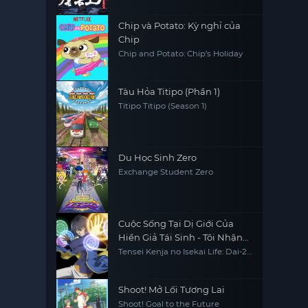
Chip và Potato: Kỳ nghỉ của
Chip
Chip and Potato: Chip’s Holiday
Tàu Hỏa Titipo (Phần 1)
Titipo Titipo (Season 1)
Du Học Sinh Zero
Exchange Student Zero
Cuộc Sống Tại Dị Giới Của
Hiền Giả Tái Sinh - Tôi Nhận
Được Chức Nghiệp Thứ Hai,
Tensei Kenja no Isekai Life: Dai-2
no Shokugyou wo Ete Sekai
Và Đã Trở Thành Người Mạnh
Saikyou ni Narimashita My Isekai
Nhất Thế Giới
Life: I Gained a Second Character
Class and Became the Strongest
Shoot! Mở Lối Tương Lai
Sage in the World
Shoot! Goal to the Future