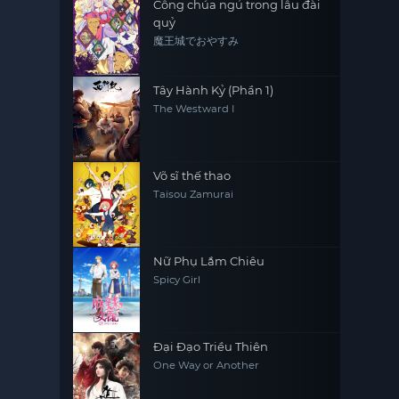
Công chúa ngủ trong lâu đài
quỷ
魔王城でおやすみ
Tây Hành Kỷ (Phần 1)
The Westward I
Võ sĩ thế thao
Taisou Zamurai
Nữ Phụ Lắm Chiêu
Spicy Girl
Đại Đạo Triều Thiên
One Way or Another