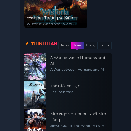
Wistoria: Trượng và Kiếm
(Phần 2)
Wistoria: Wand and Sword
(Season 2)
THỊNH HÀNH
Ngày
Tuần
Tháng
Tất cả
A War between Humans and
AI
A War between Humans and AI
Thế Giới Vô Hạn
The Infinitors
Kim Ngô Vệ: Phong Khởi Kim
Lăng
Jinwu Guard: The Wind Rises in
Jinling