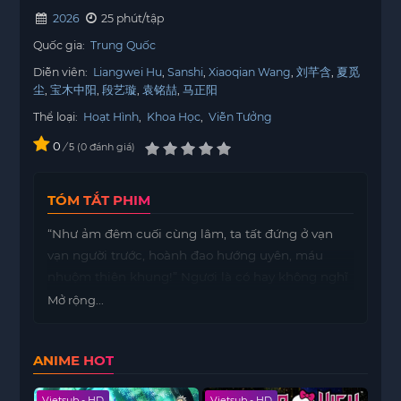
2026
25 phút/tập
Quốc gia:
Trung Quốc
Diễn viên:
Liangwei Hu
Sanshi
Xiaoqian Wang
刘芊含
夏觅
尘
宝木中阳
段艺璇
袁铭喆
马正阳
Thể loại:
Hoạt Hình
,
Khoa Học
,
Viễn Tưởng
0
/
0
đánh giá
5
TÓM TẮT PHIM
“Như ảm đêm cuối cùng lâm, ta tất đứng ở vạn
vạn người trước, hoành đao hướng uyên, máu
nhuộm thiên khung!” Ngươi là có hay không nghĩ
tới, tại nghê hồng óng ánh đô thị phía dưới, ẩn
Mở rộng...
giấu đến từ xưa lão thần lời nói quái vật? Ngươi là
có hay không nghĩ tới, tại kia treo cao tại thế đầu
ANIME HOT
người đỉnh trên mặt trăng, đứng lặng lấy canh
gác nhân gian thần minh? Ngươi là có hay không
Vietsub - HD
Vietsub - HD
Viet