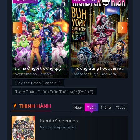
nghĩ tới, tại biển người mãnh liệt hiện đại trong
thành thị, tồn tại thay thế thần minh hành tẩu
nhân gian siêu phàm người?
Iruma ở ngôi trường quỷ
Trường trung học quái vật:
Kẻ l
(Phần 3)
Boo York, Boo York
vư
igo
Welcome to Demon
Monster High: Boo York,
The
School! Iruma-kun (Season
Boo York
Aca
Slay the Gods (Season 2)
3)
Trảm Thần: Phàm Trần Thần Vực (Phần 2)
THỊNH HÀNH
Ngày
Tuần
Tháng
Tất cả
Naruto Shippuden
Naruto Shippuuden