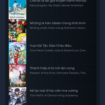
Cha tôi là tác giả truyện tranh thô tục
Kakushigoto: My Dad's Secret Ambition
Những la hán Idaten trong thời bình
Những chiến thần trong thời bình Heion
Sedai no Idaten-tachi
Vua Hải Tặc: Đảo Châu Báu
One Piece Golden Island Adventure, One
Piece: The Movie, One Piece Movie 1
Thánh hiệp sĩ từ nơi tận cùng
Paladin of the End, Ultimate Paladin, The
Faraway Paladin, Saihate no Paladin
Kẻ lạc loài ở học viện ma vương
The Misfit of Demon King Academy