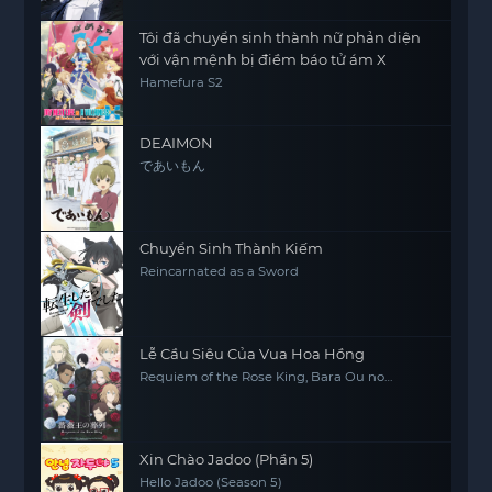
Tôi đã chuyển sinh thành nữ phản diện
với vận mệnh bị điềm báo tử ám X
Hamefura S2
DEAIMON
であいもん
Chuyển Sinh Thành Kiếm
Reincarnated as a Sword
Lễ Cầu Siêu Của Vua Hoa Hồng
Requiem of the Rose King, Bara Ou no
Souretsu
Xin Chào Jadoo (Phần 5)
Hello Jadoo (Season 5)