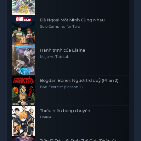
Dã Ngoại Một Mình Cùng Nhau
Solo Camping for Two
Hành trình của Elaina
Majo no Tabitabi
Bogdan Boner: Người trừ quỷ (Phần 2)
Bad Exorcist (Season 2)
Thiếu niên bóng chuyền
Haikyu!!
Tiến Sĩ Đá: Hồi Sinh Thế Giới (Phần 4)