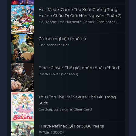
Hell Mode: Game Thủ Xuất Chúng Tung
Hoành Chốn Dị Giới Hỗn Nguyên (Phần 2)
Hell Mode: The Hardcore Gamer Dominates In
Another World With Garbage Balancing
(Season 2)
Cô mèo nghiện thuốc lá
Chainsmoker Cat
Black Clover: Thế giới phép thuật (Phần 1)
Black Clover (Season 1)
Thủ Lĩnh Thẻ Bài Sakura: Thẻ Bài Trong
Suốt
Cardcaptor Sakura: Clear Card
I Have Refined Qi For 3000 Years!
炼气练了3000年