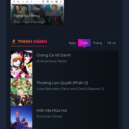
Fune wo Amu
The Great Passage
THỊNH HÀNH
Ngày
Tuần
Tháng
Tất cả
Giọng Ca Vô Danh
Anonymous Noise
Thương Lan Quyết (Phần 2)
Love Between Fairy and Devil (Season 2)
Hồn Ma Mùa Hạ
Summer Ghost