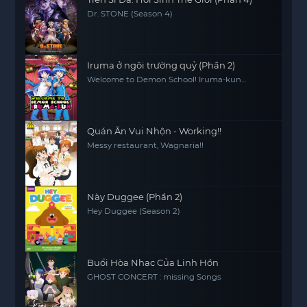
Dr. STONE (Season 4)
Iruma ở ngôi trường quỷ (Phần 2)
Welcome to Demon School! Iruma-kun
(Season 2)
Quán Ăn Vui Nhộn - Working!!
Messy restaurant, Wagnaria!!
Này Duggee (Phần 2)
Hey Duggee (Season 2)
Buổi Hòa Nhạc Của Linh Hồn
GHOST CONCERT : missing Songs