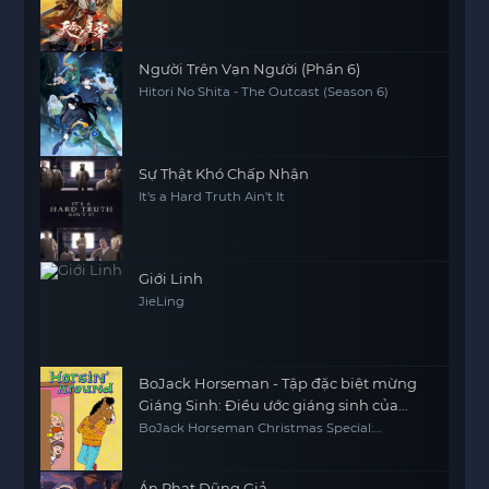
Người Trên Vạn Người (Phần 6)
Hitori No Shita - The Outcast (Season 6)
Sự Thật Khó Chấp Nhận
It's a Hard Truth Ain't It
Giới Linh
JieLing
BoJack Horseman - Tập đặc biệt mừng
Giáng Sinh: Điều ước giáng sinh của
Sabrina
BoJack Horseman Christmas Special:
Sabrina's Christmas Wish
Án Phạt Dũng Giả