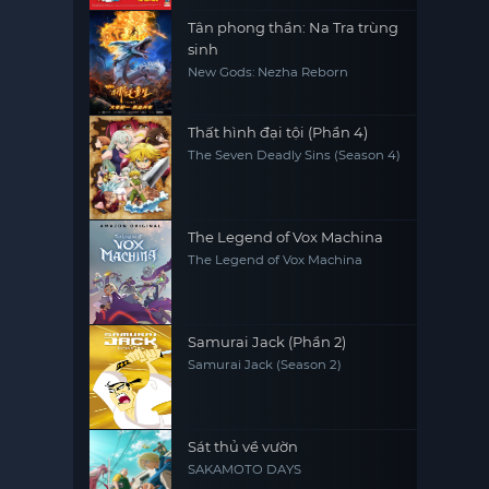
Tân phong thần: Na Tra trùng
sinh
New Gods: Nezha Reborn
Thất hình đại tội (Phần 4)
The Seven Deadly Sins (Season 4)
The Legend of Vox Machina
The Legend of Vox Machina
Samurai Jack (Phần 2)
Samurai Jack (Season 2)
Sát thủ về vườn
SAKAMOTO DAYS