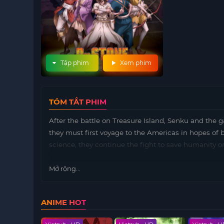
Tập phim
Xem phim
TÓM TẮT PHIM
After the battle on Treasure Island, Senku and the 
they must first voyage to the Americas in hopes of
science, they continue the fight to save humanity on
Mở rộng...
ANIME HOT