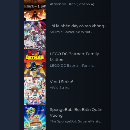
Attack on Titan (Season 4)
Tôi là nhện đấy có sao không?
So I'm a Spider, So What?
LEGO DC Batman: Family
Matters
LEGO DC Batman: Family
Matters
ViVid Strike!
ViVid Strike!
SpongeBob: Bọt Biển Quần
Vuông
The SpongeBob SquarePants
Movie