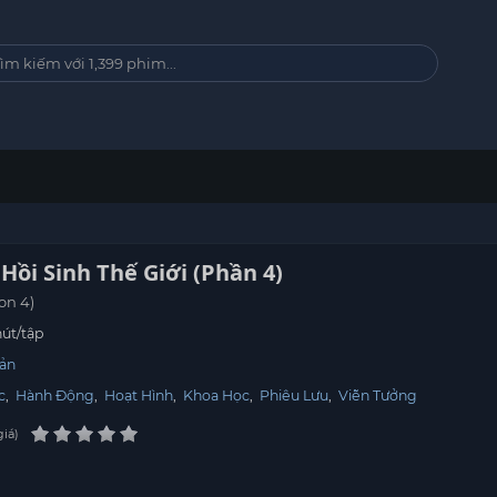
 Hồi Sinh Thế Giới (Phần 4)
on 4)
út/tập
ản
c
,
Hành Động
,
Hoạt Hình
,
Khoa Học
,
Phiêu Lưu
,
Viễn Tưởng
giá