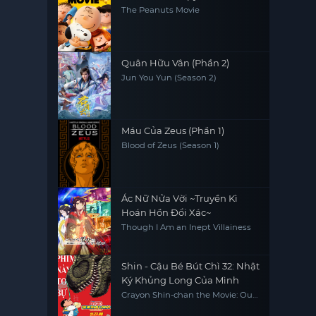
The Peanuts Movie
Quân Hữu Vân (Phần 2)
Jun You Yun (Season 2)
Máu Của Zeus (Phần 1)
Blood of Zeus (Season 1)
Ác Nữ Nửa Vời ~Truyền Kì
Hoán Hồn Đổi Xác~
Though I Am an Inept Villainess
Shin - Cậu Bé Bút Chì 32: Nhật
Ký Khủng Long Của Mình
Crayon Shin-chan the Movie: Our
Dinosaur Diary