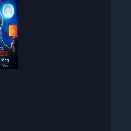
Vietsub - HD
Vietsub - HD
Vietsub - HD
n rồng
Digimon Tamers
Dead End: Công
Chú Voi Con 
viên ma quái (Phần
Bay
n Your
デジモンテイマーズ
Dead End:
Dumbo
Paranormal Park
2)
(Season 2)