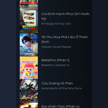
Gia Đình Hạnh Phúc Số 1 Nước
Mỹ
#1 Happy Family USA
Tôi Thu Mua Phế Liệu Ở Thiên
Đình
Heaven Scrap Master
Bebefinn (Phần 1)
Bebefinn (Season 1)
Cửu Dương Võ Thần
Ascendants of the Nine Suns
Đại chiến Titan (Phần 4)