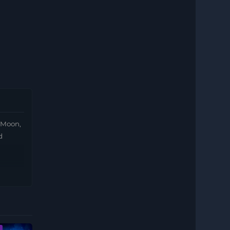
e Moon,
d