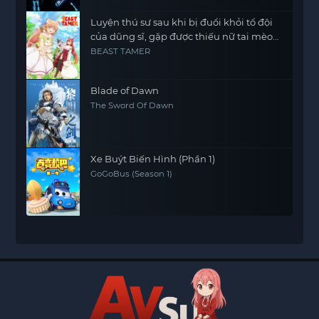
Luyện thú sư sau khi bị đuổi khỏi tổ đội
của dũng sĩ, gặp được thiếu nữ tai mèo
của chủng tộc mạnh nhất
BEAST TAMER
Blade of Dawn
The Sword Of Dawn
Xe Buýt Biến Hình (Phần 1)
GoGoBus (Season 1)