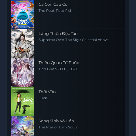
Cá Con Cau Có
The Pout-Pout Fish
Lăng Thiên Độc Tôn
Supreme Over The Sky / Celestial Above
Thiên Quan Tứ Phúc
Tian Guan Ci Fu , TGCF
Thời Vận
Luck
Song Sinh Võ Hồn
The Rise of Twin Souls