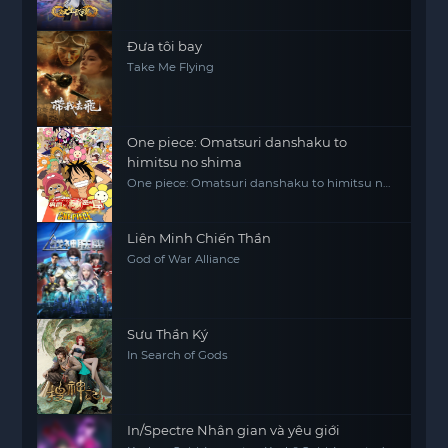
Đưa tôi bay
Take Me Flying
One piece: Omatsuri danshaku to
himitsu no shima
One piece: Omatsuri danshaku to himitsu no
shima
Liên Minh Chiến Thần
God of War Alliance
Sưu Thần Ký
In Search of Gods
In/Spectre Nhân gian và yêu giới