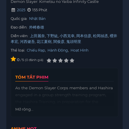
Demon Slayer: Kimetsu no Yaiba Infinity Castle
2025
155 Phút
Quốc gia:
Nhật Bản
Đạo diễn:
外崎春雄
Diễn viên:
上田麗奈
下野紘
小西克幸
岡本信彦
松岡禎丞
櫻井
孝宏
河西健吾
花江夏樹
関俊彦
鬼頭明里
Thể loại:
Chiếu Rạp
,
Hành Động
,
Hoạt Hình
0
/
0
đánh giá
5
TÓM TẮT PHIM
As the Demon Slayer Corps members and Hashira
engaged in a group strength training program,
the Hashira Training, in preparation for the
forthcoming battle against the demons, Muzan
Mở rộng...
Kibutsuji appears at the Ubuyashiki Mansion.
With the head of the Demon Corps in danger,
ANIME HOT