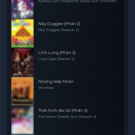
Kyokou Suiri, Inspectre, Kyokō Suiri, Invented
Inference
Này Duggee (Phần 2)
Hey Duggee (Season 2)
Linh Lung (Phần 2)
Ling Cage (Season 2)
Những Nếp Nhăn
Wrinkles
Thất hình đại tội (Phần 3)
The Seven Deadly Sins (Season 3)