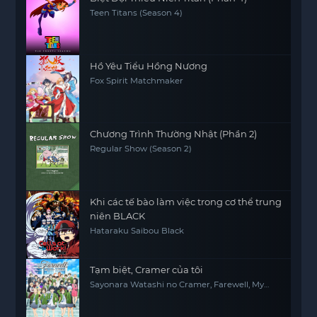
Teen Titans (Season 4)
Hồ Yêu Tiểu Hồng Nương
Fox Spirit Matchmaker
Chương Trình Thường Nhật (Phần 2)
Regular Show (Season 2)
Khi các tế bào làm việc trong cơ thể trung
niên BLACK
Hataraku Saibou Black
Tạm biệt, Cramer của tôi
Sayonara Watashi no Cramer, Farewell, My
Dear Cramer