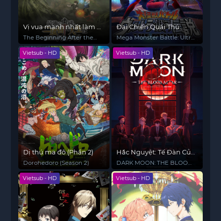
Vị vua mạnh nhất làm gì
Đại Chiến Quái Thú:
ở kiếp thứ hai? (Phần 2)
Thiên Hà Ultra
The Beginning After the
Mega Monster Battle: Ultra
End (Season 2)
Galaxy Legends The Movie
Vietsub - HD
Vietsub - HD
Dị thú ma đô (Phần 2)
Hắc Nguyệt: Tế Đàn Của
Trăng
Dorohedoro (Season 2)
DARK MOON: THE BLOOD
ALTAR
Vietsub - HD
Vietsub - HD