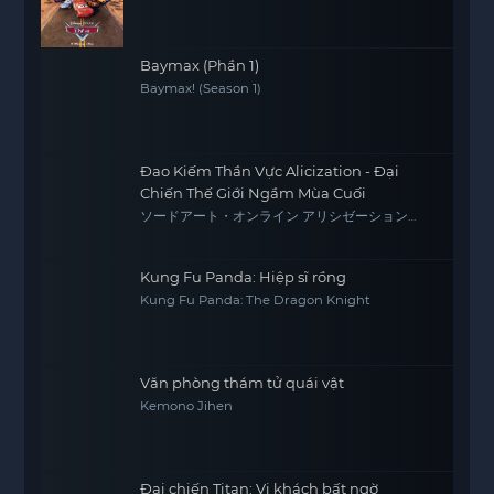
Baymax (Phần 1)
Baymax! (Season 1)
Đao Kiếm Thần Vực Alicization - Đại
Chiến Thế Giới Ngầm Mùa Cuối
ソードアート・オンライン アリシゼーション
War of Underworld -THE LAST SEASON-
Kung Fu Panda: Hiệp sĩ rồng
Kung Fu Panda: The Dragon Knight
Văn phòng thám tử quái vật
Kemono Jihen
Đại chiến Titan: Vị khách bất ngờ