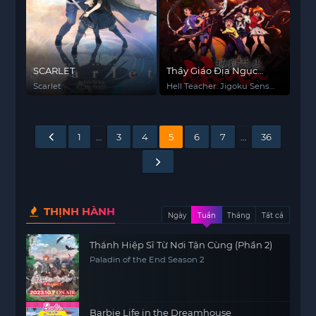
SCARLET
Thầy Giáo Địa Ngục
Nube
Scarlet
Hell Teacher: Jigoku Sensei
Nube
1
…
3
4
5
6
7
…
36
THỊNH HÀNH
Ngày
Tuần
Tháng
Tất cả
Thánh Hiệp Sĩ Từ Nơi Tận Cùng (Phần 2)
Paladin of the End Season 2
Barbie Life in the Dreamhouse