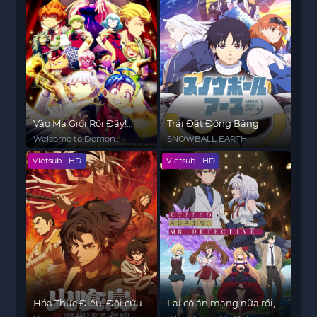
Vào Ma Giới Rồi Đấy!
Trái Đất Đóng Băng
Iruma-kun (Phần 4)
Welcome to Demon
SNOWBALL EARTH
School! Iruma-kun (Season
Vietsub - HD
Vietsub - HD
4)
Hỏa Thực Điểu: Đội cứu
Lại có án mạng nữa rồi,