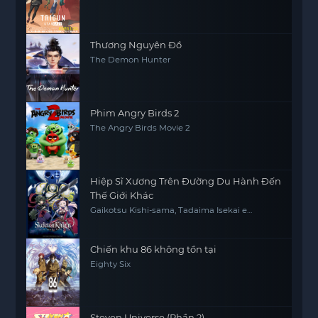
Thương Nguyên Đồ
The Demon Hunter
Phim Angry Birds 2
The Angry Birds Movie 2
Hiệp Sĩ Xương Trên Đường Du Hành Đến
Thế Giới Khác
Gaikotsu Kishi-sama, Tadaima Isekai e
Odekakechuu, Skeleton Knight in Another
World
Chiến khu 86 không tồn tại
Eighty Six
Steven Universe (Phần 2)