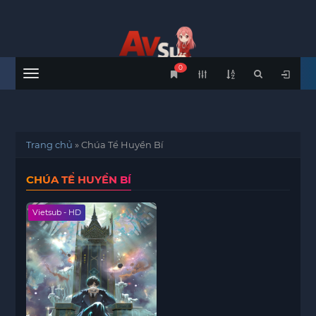
0
Menu
Trang chủ
»
Chúa Tể Huyền Bí
CHÚA TỂ HUYỀN BÍ
Vietsub - HD