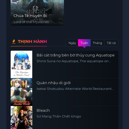
Chúa Tể Huyền Bí
Lord of the Mysteries
THỊNH HÀNH
Ngày
Tuần
Tháng
Tất cả
Bãi cát trắng bên bờ thủy cung Aquatope
Shiroi Suna no Aquatope, The aquatope on
white sand
Quán nhậu dị giới
Isekai Shokudou Alternate World Restaurant
The Other World Dining Hall
Bleach
Sứ Mạng Thần Chết Ichigo