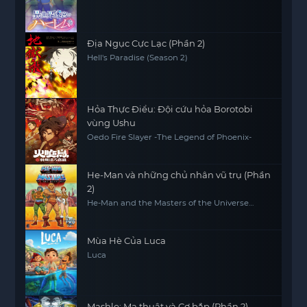
Địa Ngục Cực Lạc (Phần 2)
Hell's Paradise (Season 2)
Hỏa Thực Điểu: Đội cứu hỏa Borotobi
vùng Ushu
Oedo Fire Slayer -The Legend of Phoenix-
He-Man và những chủ nhân vũ trụ (Phần
2)
He-Man and the Masters of the Universe
(Season 2)
Mùa Hè Của Luca
Luca
Mashle: Ma thuật và Cơ bắp (Phần 2)