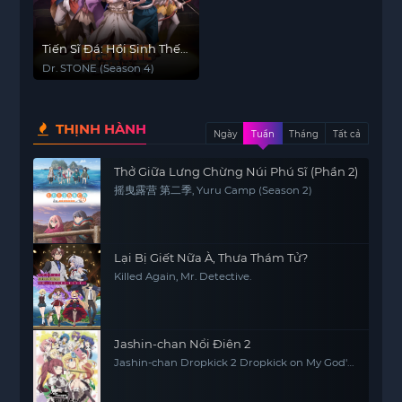
Tiến Sĩ Đá: Hồi Sinh Thế
Giới (Phần 4)
Dr. STONE (Season 4)
THỊNH HÀNH
Ngày
Tuần
Tháng
Tất cả
Thở Giữa Lưng Chừng Núi Phú Sĩ (Phần 2)
摇曳露营 第二季, Yuru Camp (Season 2)
Lại Bị Giết Nữa À, Thưa Thám Tử?
Killed Again, Mr. Detective.
Jashin-chan Nổi Điên 2
Jashin-chan Dropkick 2 Dropkick on My God'
Seanson 2