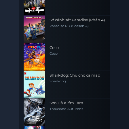
Qi Refining
Sở cảnh sát Paradise (Phần 4)
Paradise PD (Season 4)
Coco
Coco
Sharkdog: Chú chó cá mập
Sharkdog
Sơn Hà Kiếm Tâm
Thousand Autumns