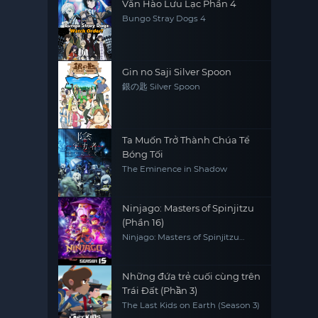
Văn Hào Lưu Lạc Phần 4
Bungo Stray Dogs 4
Gin no Saji Silver Spoon
銀の匙 Silver Spoon
Ta Muốn Trở Thành Chúa Tể
Bóng Tối
The Eminence in Shadow
Ninjago: Masters of Spinjitzu
(Phần 16)
Ninjago: Masters of Spinjitzu
(Season 16)
Những đứa trẻ cuối cùng trên
Trái Đất (Phần 3)
The Last Kids on Earth (Season 3)