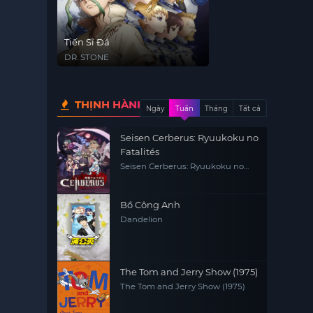
Tiến Sĩ Đá
DR. STONE
THỊNH HÀNH
Ngày
Tuần
Tháng
Tất cả
Seisen Cerberus: Ryuukoku no
Fatalités
Seisen Cerberus: Ryuukoku no
Fatalités
Bồ Công Anh
Dandelion
The Tom and Jerry Show (1975)
The Tom and Jerry Show (1975)