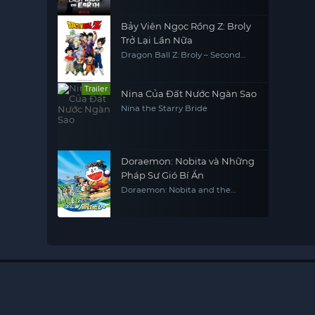
Bảy Viên Ngọc Rồng Z: Broly
Trở Lại Lần Nữa
Dragon Ball Z: Broly – Second
Coming
Trailer
Nina Của Đất Nước Ngàn Sao
Nina the Starry Bride
Doraemon: Nobita và Những
Pháp Sư Gió Bí Ẩn
Doraemon: Nobita and the
Windmasters