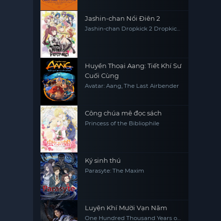
Jashin-chan Nổi Điên 2
Jashin-chan Dropkick 2 Dropkick
on My God' Seanson 2
Huyền Thoại Aang: Tiết Khí Sư
Cuối Cùng
Avatar: Aang, The Last Airbender
Công chúa mê đọc sách
Princess of the Bibliophile
Ký sinh thú
Parasyte: The Maxim
Luyện Khí Mười Vạn Năm
One Hundred Thousand Years of